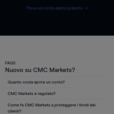
Prova un conto demo gratuito
FAQS
Nuovo su CMC Markets?
Quanto costa aprire un conto?
Non ci sono costi per aprire un conto CFD reale.
CMC Markets è regolato?
Puoi anche visualizzare gratuitamente i prezzi e
CMC Markets Germany GmbH è un broker
utilizzare strumenti come grafici, notizie Reuters
Come fa CMC Markets a proteggere i fondi dei
regolamentato dall'Autorità federale tedesca di
o rapporti quantitativi sui titoli azionari di
clienti?