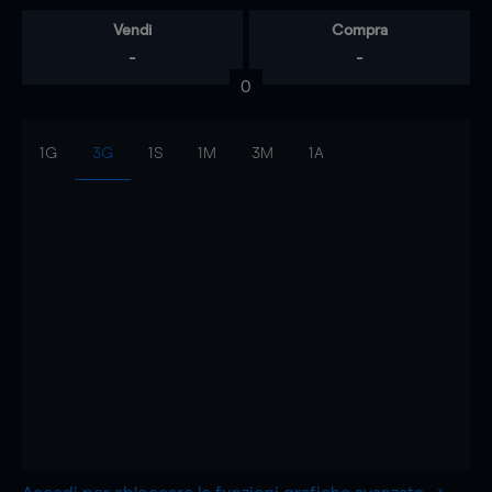
Vendi
Compra
-
-
0
1G
3G
1S
1M
3M
1A