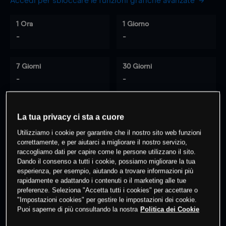
Accedi per sbloccare le funzioni grafiche avanzate
1 Ora
1 Giorno
-
-
7 Giorni
30 Giorni
-
-
La tua privacy ci sta a cuore
0
% dei clienti hanno posizioni
su
Utilizziamo i cookie per garantire che il nostro sito web funzioni
questo prodotto
correttamente, e per aiutarci a migliorare il nostro servizio,
raccogliamo dati per capire come le persone utilizzano il sito.
Dando il consenso a tutti i cookie, possiamo migliorare la tua
Fai trading
esperienza, per esempio, aiutando a trovare informazioni più
rapidamente e adattando i contenuti o il marketing alle tue
preferenze. Seleziona "Accetta tutti i cookies" per accettare o
"Impostazioni cookies" per gestire le impostazioni dei cookie.
Puoi saperne di più consultando la nostra
Politica dei Cookie