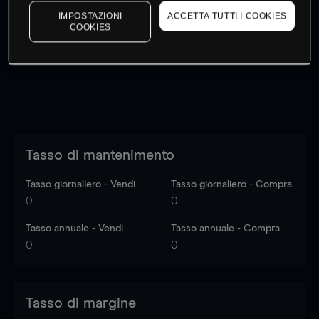
I prezzi sono solo indicativi.
Accedi
per vedere gli ultimi
IMPOSTAZIONI
ACCETTA TUTTI I COOKIES
COOKIES
dati di mercato
Log in
to see latest market data
Tasso di mantenimento
Tasso giornaliero - Vendi
Tasso giornaliero - Compra
0
0
Tasso annuale - Vendi
Tasso annuale - Compra
0
0
Tasso di margine