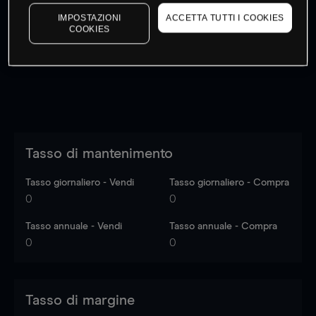
I prezzi sono solo indicativi.
Accedi
per vedere gli ultimi
IMPOSTAZIONI
ACCETTA TUTTI I COOKIES
dati di mercato
Log in
to see latest market data
COOKIES
Tasso di mantenimento
Tasso giornaliero - Vendi
Tasso giornaliero - Compra
0
0
Tasso annuale - Vendi
Tasso annuale - Compra
0
0
Tasso di margine