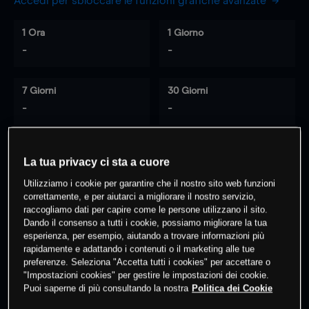
Accedi per sbloccare le funzioni grafiche avanzate
1 Ora
1 Giorno
-
-
7 Giorni
30 Giorni
-
-
La tua privacy ci sta a cuore
0
% dei clienti hanno posizioni
su
Utilizziamo i cookie per garantire che il nostro sito web funzioni
questo prodotto
correttamente, e per aiutarci a migliorare il nostro servizio,
raccogliamo dati per capire come le persone utilizzano il sito.
Dando il consenso a tutti i cookie, possiamo migliorare la tua
Fai trading
esperienza, per esempio, aiutando a trovare informazioni più
rapidamente e adattando i contenuti o il marketing alle tue
preferenze. Seleziona "Accetta tutti i cookies" per accettare o
"Impostazioni cookies" per gestire le impostazioni dei cookie.
Puoi saperne di più consultando la nostra
Politica dei Cookie