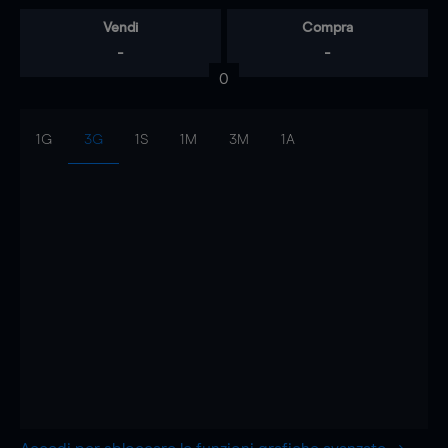
Vendi
Compra
-
-
0
1G
3G
1S
1M
3M
1A