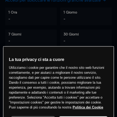
Accedi per sbloccare le funzioni grafiche avanzate
1 Ora
1 Giorno
-
-
7 Giorni
30 Giorni
-
-
La tua privacy ci sta a cuore
0
% dei clienti hanno posizioni
su
Utilizziamo i cookie per garantire che il nostro sito web funzioni
questo prodotto
correttamente, e per aiutarci a migliorare il nostro servizio,
raccogliamo dati per capire come le persone utilizzano il sito.
Dando il consenso a tutti i cookie, possiamo migliorare la tua
esperienza, per esempio, aiutando a trovare informazioni più
Fai trading
rapidamente e adattando i contenuti o il marketing alle tue
preferenze. Seleziona "Accetta tutti i cookies" per accettare o
"Impostazioni cookies" per gestire le impostazioni dei cookie.
Puoi saperne di più consultando la nostra
Politica dei Cookie