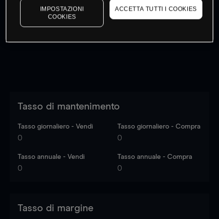
IMPOSTAZIONI
ACCETTA TUTTI I COOKIES
I prezzi sono solo indicativi.
Accedi
per vedere gli ultimi
COOKIES
dati di mercato
Log in
to see latest market data
Tasso di mantenimento
Tasso giornaliero - Vendi
Tasso giornaliero - Compra
0
0
Tasso annuale - Vendi
Tasso annuale - Compra
0
0
Tasso di margine