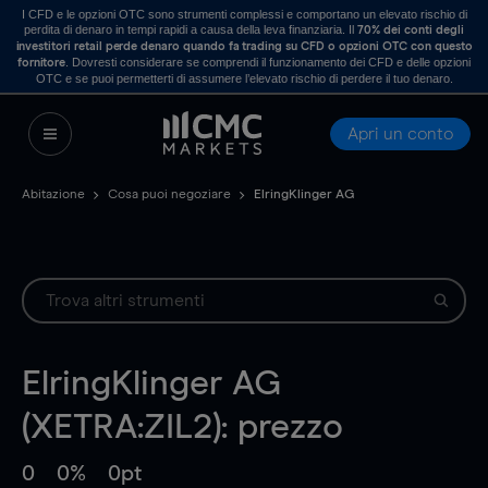
I CFD e le opzioni OTC sono strumenti complessi e comportano un elevato rischio di
perdita di denaro in tempi rapidi a causa della leva finanziaria. Il
70% dei conti degli
investitori retail perde denaro quando fa trading su CFD o opzioni OTC con questo
. Dovresti considerare se comprendi il funzionamento dei CFD e delle opzioni
fornitore
OTC e se puoi permetterti di assumere l’elevato rischio di perdere il tuo denaro.
Apri un conto
Abitazione
Cosa puoi negoziare
ElringKlinger AG
ElringKlinger AG
(XETRA:ZIL2): prezzo
0
0%
0pt