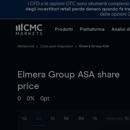
I CFD e le opzioni OTC sono strumenti complessi e 
degli investitori retail perde denaro quando fa 
delle opzioni O
Prodotti
Piattaforma
Analisi 
Abitazione
Cosa puoi negoziare
Elmera Group ASA
Elmera Group ASA
share
price
0
0%
0pt
1G
3G
1S
1M
3M
1A
Intervallo:
10