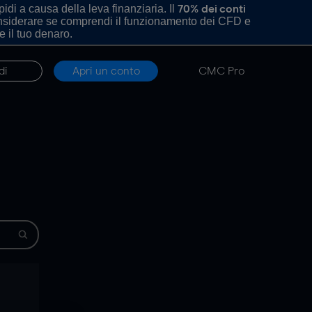
di a causa della leva finanziaria. Il
70% dei conti
onsiderare se comprendi il funzionamento dei CFD e
e il tuo denaro.
di
Apri un conto
CMC Pro