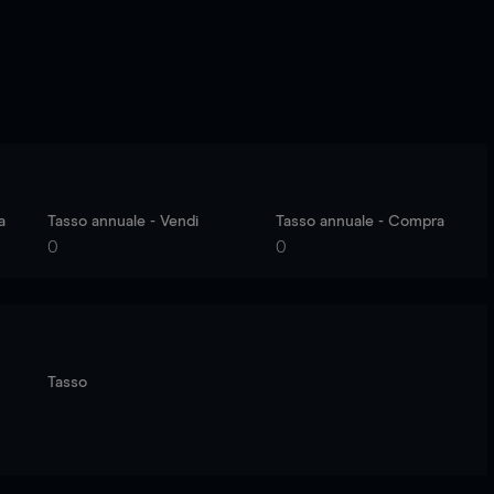
a
Tasso annuale - Vendi
Tasso annuale - Compra
0
0
Tasso