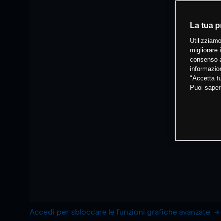
La tua p
Utilizziamo
migliorare 
consenso a
informazion
"Accetta tu
Puoi saper
Accedi per sbloccare le funzioni grafiche avanzate