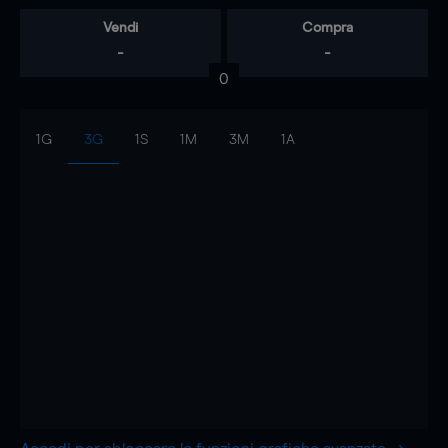
Vendi
Compra
-
-
0
1G
3G
1S
1M
3M
1A