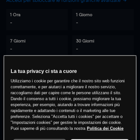
Accedi per sbloccare le funzioni grafiche avanzate
1 Ora
1 Giorno
-
-
7 Giorni
30 Giorni
-
-
La tua privacy ci sta a cuore
0
% dei clienti hanno posizioni
su
Utilizziamo i cookie per garantire che il nostro sito web funzioni
questo prodotto
correttamente, e per aiutarci a migliorare il nostro servizio,
raccogliamo dati per capire come le persone utilizzano il sito.
Dando il consenso a tutti i cookie, possiamo migliorare la tua
esperienza, per esempio, aiutando a trovare informazioni più
Fai trading
rapidamente e adattando i contenuti o il marketing alle tue
preferenze. Seleziona "Accetta tutti i cookies" per accettare o
"Impostazioni cookies" per gestire le impostazioni dei cookie.
Puoi saperne di più consultando la nostra
Politica dei Cookie