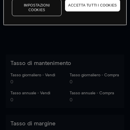
IMPOSTAZIONI
ACCETTA TUTTI I COOKIES
I prezzi sono solo indicativi.
Accedi
per vedere gli ultimi
COOKIES
dati di mercato
Log in
to see latest market data
Tasso di mantenimento
Tasso giornaliero - Vendi
Tasso giornaliero - Compra
0
0
Tasso annuale - Vendi
Tasso annuale - Compra
0
0
Tasso di margine