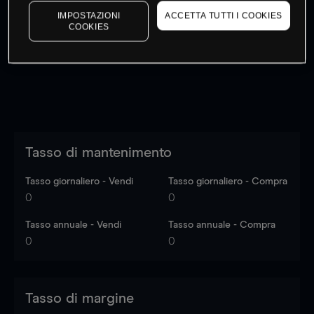
I prezzi sono solo indicativi.
Accedi
per vedere gli ultimi
IMPOSTAZIONI
ACCETTA TUTTI I COOKIES
COOKIES
dati di mercato
Log in
to see latest market data
Tasso di mantenimento
Tasso giornaliero - Vendi
Tasso giornaliero - Compra
0
0
Tasso annuale - Vendi
Tasso annuale - Compra
0
0
Tasso di margine