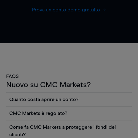
Prova un conto demo gratuito
FAQS
Nuovo su CMC Markets?
Quanto costa aprire un conto?
Non ci sono costi per aprire un conto CFD reale.
CMC Markets è regolato?
Puoi anche visualizzare gratuitamente i prezzi e
CMC Markets Germany GmbH è un broker
utilizzare strumenti come grafici, notizie Reuters
Come fa CMC Markets a proteggere i fondi dei
regolamentato dall'Autorità federale tedesca di
o rapporti quantitativi sui titoli azionari di
clienti?