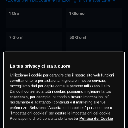
Accedi per sbloccare le funzioni grafiche avanzate
1 Ora
1 Giorno
-
-
7 Giorni
30 Giorni
-
-
La tua privacy ci sta a cuore
0
% dei clienti hanno posizioni
su
Utilizziamo i cookie per garantire che il nostro sito web funzioni
questo prodotto
correttamente, e per aiutarci a migliorare il nostro servizio,
raccogliamo dati per capire come le persone utilizzano il sito.
Dando il consenso a tutti i cookie, possiamo migliorare la tua
Fai trading
esperienza, per esempio, aiutando a trovare informazioni più
rapidamente e adattando i contenuti o il marketing alle tue
preferenze. Seleziona "Accetta tutti i cookies" per accettare o
"Impostazioni cookies" per gestire le impostazioni dei cookie.
Puoi saperne di più consultando la nostra
Politica dei Cookie