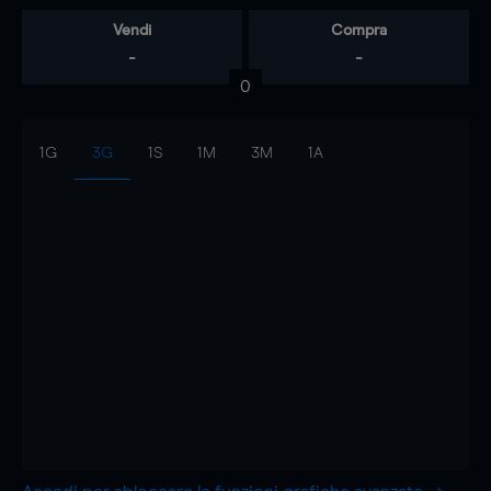
Vendi
Compra
-
-
0
1G
3G
1S
1M
3M
1A