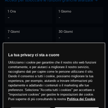
Accedi per sbloccare le funzioni grafiche avanzate
1 Ora
1 Giorno
-
-
7 Giorni
30 Giorni
-
-
La tua privacy ci sta a cuore
0
% dei clienti hanno posizioni
su
Utilizziamo i cookie per garantire che il nostro sito web funzioni
questo prodotto
correttamente, e per aiutarci a migliorare il nostro servizio,
raccogliamo dati per capire come le persone utilizzano il sito.
Dando il consenso a tutti i cookie, possiamo migliorare la tua
esperienza, per esempio, aiutando a trovare informazioni più
Fai trading
rapidamente e adattando i contenuti o il marketing alle tue
preferenze. Seleziona "Accetta tutti i cookies" per accettare o
"Impostazioni cookies" per gestire le impostazioni dei cookie.
Puoi saperne di più consultando la nostra
Politica dei Cookie