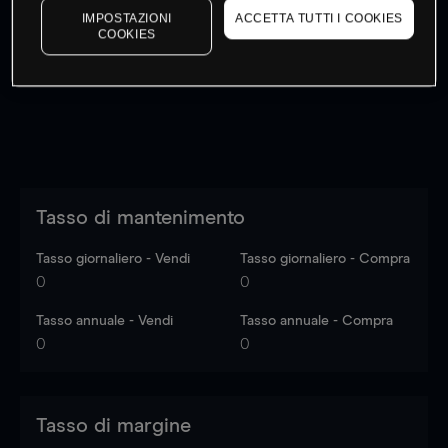
IMPOSTAZIONI
ACCETTA TUTTI I COOKIES
I prezzi sono solo indicativi.
Accedi
per vedere gli ultimi
COOKIES
dati di mercato
Log in
to see latest market data
Tasso di mantenimento
Tasso giornaliero - Vendi
Tasso giornaliero - Compra
0
0
Tasso annuale - Vendi
Tasso annuale - Compra
0
0
Tasso di margine