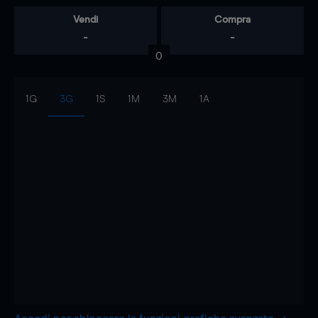
Vendi
Compra
-
-
0
1G
3G
1S
1M
3M
1A