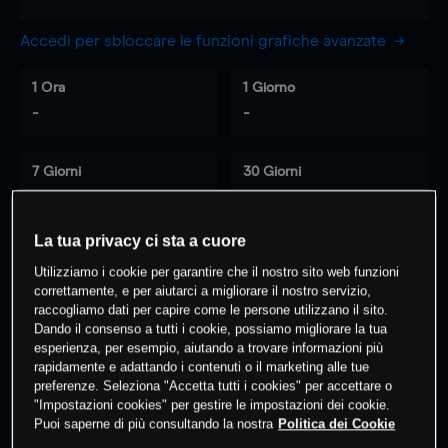
Accedi per sbloccare le funzioni grafiche avanzate
1 Ora
1 Giorno
-
-
7 Giorni
30 Giorni
-
-
La tua privacy ci sta a cuore
Utilizziamo i cookie per garantire che il nostro sito web funzioni
0
% dei clienti hanno posizioni
su
correttamente, e per aiutarci a migliorare il nostro servizio,
questo prodotto
raccogliamo dati per capire come le persone utilizzano il sito.
Dando il consenso a tutti i cookie, possiamo migliorare la tua
esperienza, per esempio, aiutando a trovare informazioni più
rapidamente e adattando i contenuti o il marketing alle tue
Fai trading
preferenze. Seleziona "Accetta tutti i cookies" per accettare o
"Impostazioni cookies" per gestire le impostazioni dei cookie.
Puoi saperne di più consultando la nostra
Politica dei Cookie