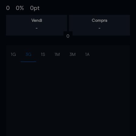
0
0%
0pt
Vendi
Compra
-
-
0
1G
3G
1S
1M
3M
1A