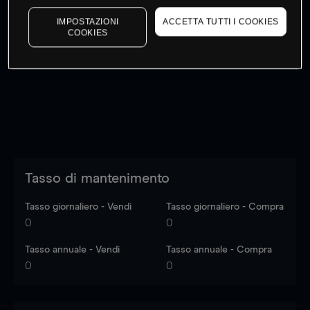
IMPOSTAZIONI
ACCETTA TUTTI I COOKIES
COOKIES
I prezzi sono solo indicativi.
Accedi
per vedere gli ultimi
dati di mercato
Log in
to see latest market data
Tasso di mantenimento
Tasso giornaliero - Vendi
Tasso giornaliero - Compra
0
0
Tasso annuale - Vendi
Tasso annuale - Compra
0
0