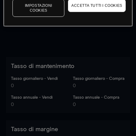
IMPOSTAZIONI
ACCETTA TUTTI I COOKIES
I prezzi sono solo indicativi.
Accedi
per vedere gli ultimi
COOKIES
dati di mercato
Log in
to see latest market data
Tasso di mantenimento
Tasso giornaliero - Vendi
Tasso giornaliero - Compra
0
0
Tasso annuale - Vendi
Tasso annuale - Compra
0
0
Tasso di margine