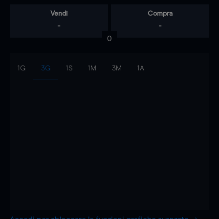
Vendi
Compra
-
-
0
1G
3G
1S
1M
3M
1A