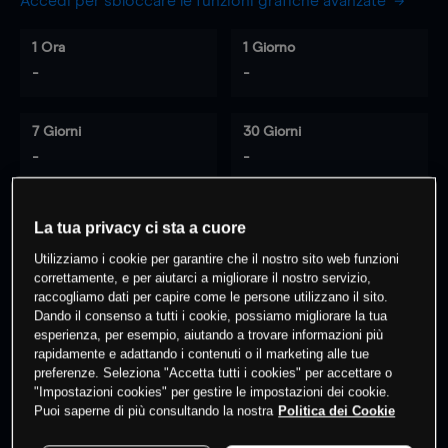
Accedi per sbloccare le funzioni grafiche avanzate
1 Ora
1 Giorno
-
-
7 Giorni
30 Giorni
-
-
La tua privacy ci sta a cuore
0
% dei clienti hanno posizioni
su
Utilizziamo i cookie per garantire che il nostro sito web funzioni
questo prodotto
correttamente, e per aiutarci a migliorare il nostro servizio,
raccogliamo dati per capire come le persone utilizzano il sito.
Dando il consenso a tutti i cookie, possiamo migliorare la tua
esperienza, per esempio, aiutando a trovare informazioni più
Fai trading
rapidamente e adattando i contenuti o il marketing alle tue
preferenze. Seleziona "Accetta tutti i cookies" per accettare o
"Impostazioni cookies" per gestire le impostazioni dei cookie.
Puoi saperne di più consultando la nostra
Politica dei Cookie