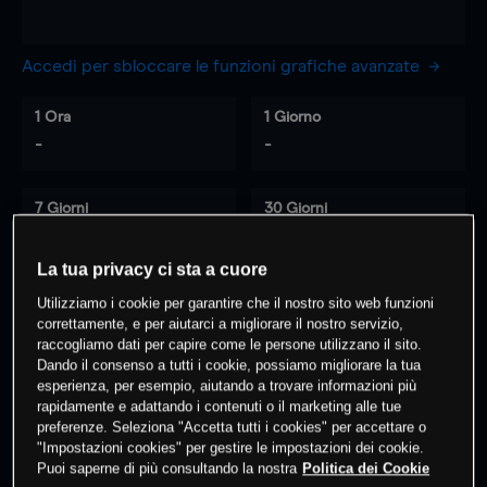
Accedi per sbloccare le funzioni grafiche avanzate
1 Ora
1 Giorno
-
-
7 Giorni
30 Giorni
-
-
La tua privacy ci sta a cuore
Utilizziamo i cookie per garantire che il nostro sito web funzioni
correttamente, e per aiutarci a migliorare il nostro servizio,
0
% dei clienti hanno posizioni
su
raccogliamo dati per capire come le persone utilizzano il sito.
questo prodotto
Dando il consenso a tutti i cookie, possiamo migliorare la tua
esperienza, per esempio, aiutando a trovare informazioni più
rapidamente e adattando i contenuti o il marketing alle tue
preferenze. Seleziona "Accetta tutti i cookies" per accettare o
Fai trading
"Impostazioni cookies" per gestire le impostazioni dei cookie.
Puoi saperne di più consultando la nostra
Politica dei Cookie