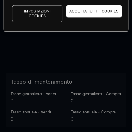
IMPOSTAZIONI
ACCETTA TUTTI I COOKIES
COOKIES
I prezzi sono solo indicativi.
Accedi
per vedere gli ultimi
dati di mercato
Log in
to see latest market data
Tasso di mantenimento
Tasso giornaliero - Vendi
Tasso giornaliero - Compra
0
0
Tasso annuale - Vendi
Tasso annuale - Compra
0
0