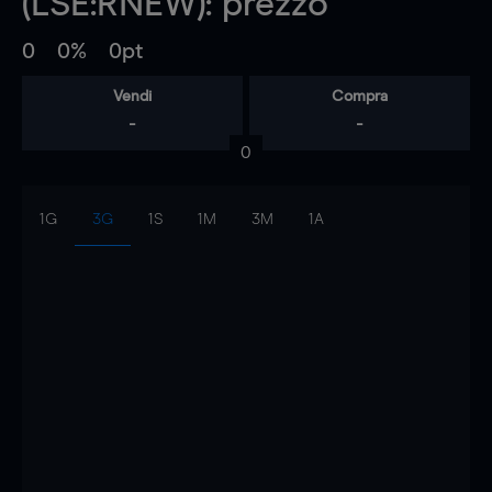
(LSE:RNEW): prezzo
0
0%
0pt
Vendi
Compra
-
-
0
1G
3G
1S
1M
3M
1A