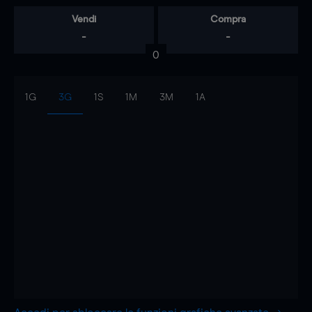
Vendi
Compra
-
-
0
1G
3G
1S
1M
3M
1A