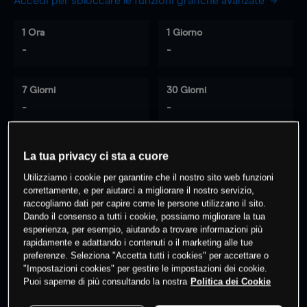
Accedi per sbloccare le funzioni grafiche avanzate
1 Ora
1 Giorno
-
-
7 Giorni
30 Giorni
-
-
La tua privacy ci sta a cuore
0
% dei clienti hanno posizioni
su
Utilizziamo i cookie per garantire che il nostro sito web funzioni
questo prodotto
correttamente, e per aiutarci a migliorare il nostro servizio,
raccogliamo dati per capire come le persone utilizzano il sito.
Dando il consenso a tutti i cookie, possiamo migliorare la tua
esperienza, per esempio, aiutando a trovare informazioni più
Fai trading
rapidamente e adattando i contenuti o il marketing alle tue
preferenze. Seleziona "Accetta tutti i cookies" per accettare o
"Impostazioni cookies" per gestire le impostazioni dei cookie.
Puoi saperne di più consultando la nostra
Politica dei Cookie