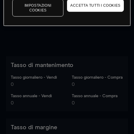
IMPOSTAZIONI
ACCETTA TUTTI I COOKIES
I prezzi sono solo indicativi.
Accedi
per vedere gli ultimi
COOKIES
dati di mercato
Log in
to see latest market data
Tasso di mantenimento
Tasso giornaliero - Vendi
Tasso giornaliero - Compra
0
0
Tasso annuale - Vendi
Tasso annuale - Compra
0
0
Tasso di margine