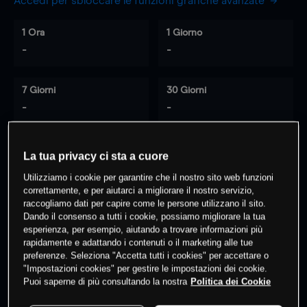
Accedi per sbloccare le funzioni grafiche avanzate
1 Ora
1 Giorno
-
-
7 Giorni
30 Giorni
-
-
La tua privacy ci sta a cuore
0
% dei clienti hanno posizioni
su
Utilizziamo i cookie per garantire che il nostro sito web funzioni
questo prodotto
correttamente, e per aiutarci a migliorare il nostro servizio,
raccogliamo dati per capire come le persone utilizzano il sito.
Dando il consenso a tutti i cookie, possiamo migliorare la tua
esperienza, per esempio, aiutando a trovare informazioni più
Fai trading
rapidamente e adattando i contenuti o il marketing alle tue
preferenze. Seleziona "Accetta tutti i cookies" per accettare o
"Impostazioni cookies" per gestire le impostazioni dei cookie.
Puoi saperne di più consultando la nostra
Politica dei Cookie