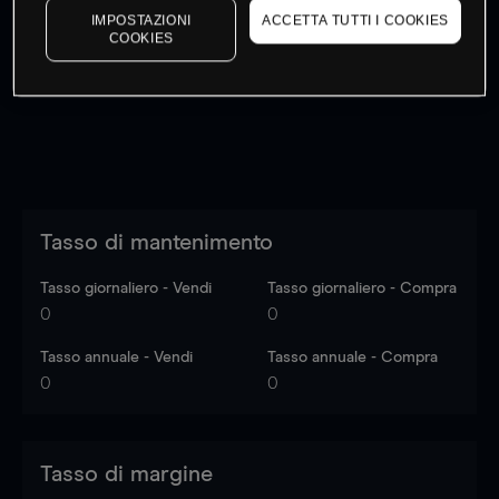
IMPOSTAZIONI
ACCETTA TUTTI I COOKIES
I prezzi sono solo indicativi.
Accedi
per vedere gli ultimi
COOKIES
dati di mercato
Log in
to see latest market data
Tasso di mantenimento
Tasso giornaliero - Vendi
Tasso giornaliero - Compra
0
0
Tasso annuale - Vendi
Tasso annuale - Compra
0
0
Tasso di margine