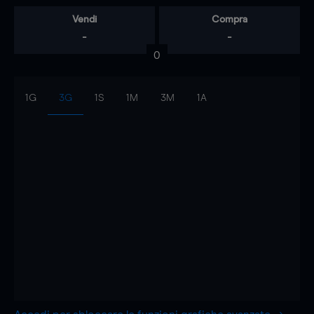
Vendi
Compra
-
-
0
1G
3G
1S
1M
3M
1A