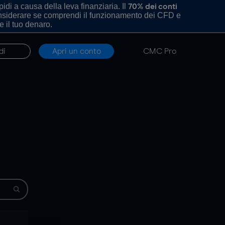
di a causa della leva finanziaria. Il
70% dei conti
onsiderare se comprendi il funzionamento dei CFD e
e il tuo denaro.
di
Apri un conto
CMC Pro