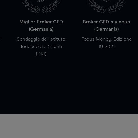
2021
2021
a
Miglior Broker CFD
Broker CFD più equo
(Germania)
(Germania)
e
Sondaggio dell'Istituto
Focus Money, Edizione
Tedesco dei Clienti
19-2021
(DKI)