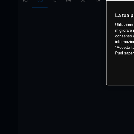
1G
3G
1S
1M
3M
1A
Intervallo:
10
La tua p
Utilizziamo
migliorare 
consenso a
informazion
"Accetta tu
Puoi saper