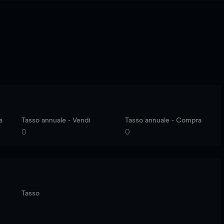
a
Tasso annuale - Vendi
Tasso annuale - Compra
0
0
Tasso