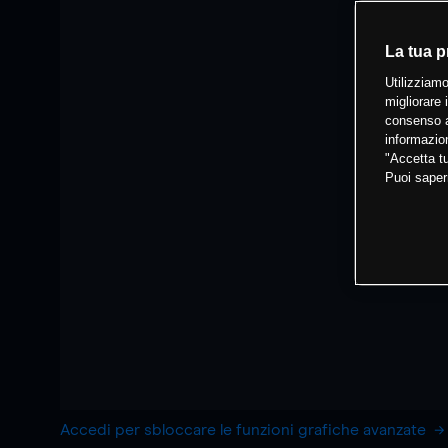
La tua p
Utilizziamo
migliorare 
consenso a
informazion
"Accetta tu
Puoi saper
Accedi per sbloccare le funzioni grafiche avanzate