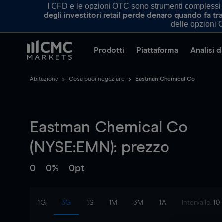
I CFD e le opzioni OTC sono strumenti complessi e 
degli investitori retail perde denaro quando fa 
delle opzioni O
Prodotti
Piattaforma
Analisi 
Abitazione
Cosa puoi negoziare
Eastman Chemical Co
Eastman Chemical Co
(NYSE:EMN): prezzo
0
0%
0pt
1G
3G
1S
1M
3M
1A
Intervallo:
10