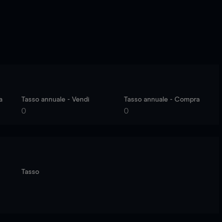
a
Tasso annuale - Vendi
Tasso annuale - Compra
0
0
Tasso