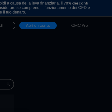
di a causa della leva finanziaria. Il
70% dei conti
onsiderare se comprendi il funzionamento dei CFD e
e il tuo denaro.
di
Apri un conto
CMC Pro