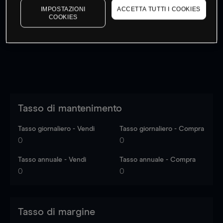
IMPOSTAZIONI
ACCETTA TUTTI I COOKIES
I prezzi sono solo indicativi.
Accedi
per vedere gli ultimi
COOKIES
dati di mercato
Log in
to see latest market data
Tasso di mantenimento
Tasso giornaliero - Vendi
Tasso giornaliero - Compra
0
0
Tasso annuale - Vendi
Tasso annuale - Compra
0
0
Tasso di margine