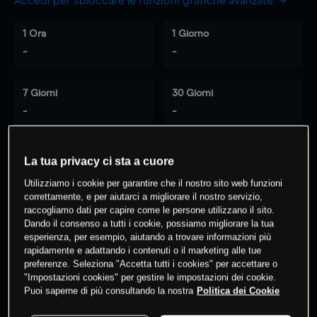
Accedi per sbloccare le funzioni grafiche avanzate
1 Ora
1 Giorno
-
-
7 Giorni
30 Giorni
-
-
La tua privacy ci sta a cuore
0
% dei clienti hanno posizioni
su
Utilizziamo i cookie per garantire che il nostro sito web funzioni
questo prodotto
correttamente, e per aiutarci a migliorare il nostro servizio,
raccogliamo dati per capire come le persone utilizzano il sito.
Dando il consenso a tutti i cookie, possiamo migliorare la tua
esperienza, per esempio, aiutando a trovare informazioni più
Fai trading
rapidamente e adattando i contenuti o il marketing alle tue
preferenze. Seleziona "Accetta tutti i cookies" per accettare o
"Impostazioni cookies" per gestire le impostazioni dei cookie.
Puoi saperne di più consultando la nostra
Politica dei Cookie