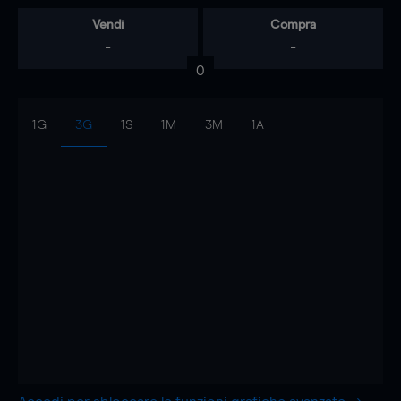
Vendi
Compra
-
-
0
1G
3G
1S
1M
3M
1A