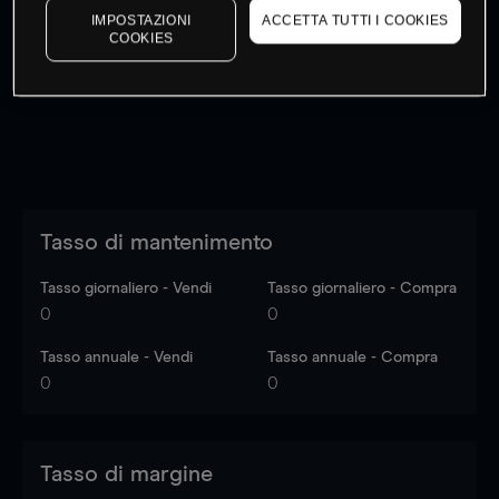
IMPOSTAZIONI
ACCETTA TUTTI I COOKIES
I prezzi sono solo indicativi.
Accedi
per vedere gli ultimi
COOKIES
dati di mercato
Log in
to see latest market data
Tasso di mantenimento
Tasso giornaliero - Vendi
Tasso giornaliero - Compra
0
0
Tasso annuale - Vendi
Tasso annuale - Compra
0
0
Tasso di margine