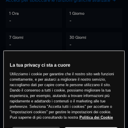
Accedi per sbloccare le funzioni grafiche avanzate
1 Ora
1 Giorno
-
-
7 Giorni
30 Giorni
-
-
La tua privacy ci sta a cuore
0
% dei clienti hanno posizioni
su
Utilizziamo i cookie per garantire che il nostro sito web funzioni
questo prodotto
correttamente, e per aiutarci a migliorare il nostro servizio,
raccogliamo dati per capire come le persone utilizzano il sito.
Dando il consenso a tutti i cookie, possiamo migliorare la tua
esperienza, per esempio, aiutando a trovare informazioni più
Fai trading
rapidamente e adattando i contenuti o il marketing alle tue
preferenze. Seleziona "Accetta tutti i cookies" per accettare o
"Impostazioni cookies" per gestire le impostazioni dei cookie.
Puoi saperne di più consultando la nostra
Politica dei Cookie