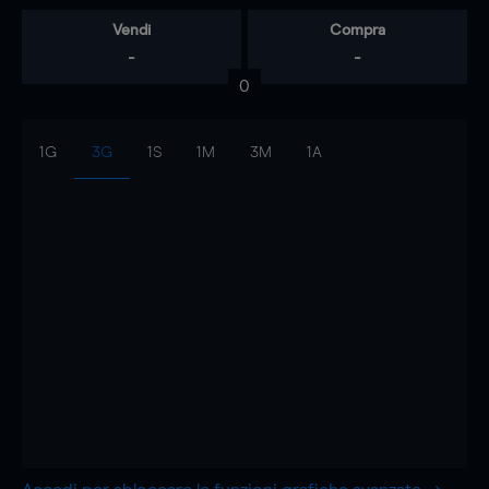
Vendi
Compra
-
-
0
1G
3G
1S
1M
3M
1A