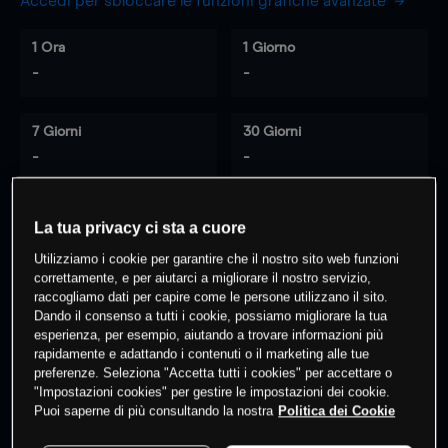
Accedi per sbloccare le funzioni grafiche avanzate
1 Ora
1 Giorno
-
-
7 Giorni
30 Giorni
-
-
La tua privacy ci sta a cuore
0
% dei clienti hanno posizioni
su
Utilizziamo i cookie per garantire che il nostro sito web funzioni
questo prodotto
correttamente, e per aiutarci a migliorare il nostro servizio,
raccogliamo dati per capire come le persone utilizzano il sito.
Dando il consenso a tutti i cookie, possiamo migliorare la tua
esperienza, per esempio, aiutando a trovare informazioni più
Fai trading
rapidamente e adattando i contenuti o il marketing alle tue
preferenze. Seleziona "Accetta tutti i cookies" per accettare o
"Impostazioni cookies" per gestire le impostazioni dei cookie.
Puoi saperne di più consultando la nostra
Politica dei Cookie