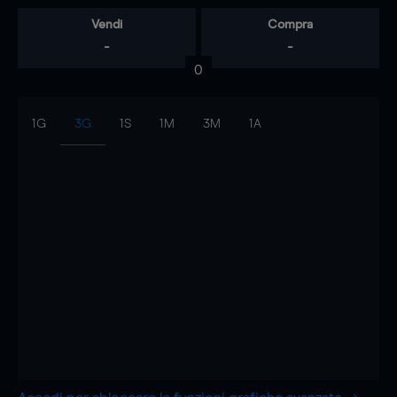
Vendi
Compra
-
-
0
1G
3G
1S
1M
3M
1A