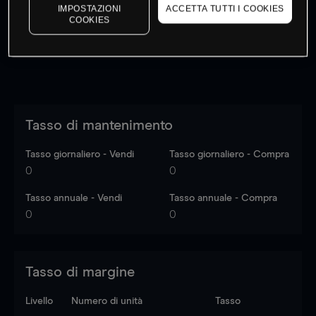
dati di mercato
Log in
to see latest market data
IMPOSTAZIONI
ACCETTA TUTTI I COOKIES
COOKIES
Tasso di mantenimento
Tasso giornaliero - Vendi
Tasso giornaliero - Compra
0
0
Tasso annuale - Vendi
Tasso annuale - Compra
0
0
Tasso di margine
Livello
Numero di unità
Tasso