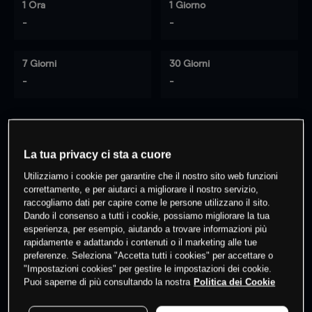
1 Ora
1 Giorno
-
-
7 Giorni
30 Giorni
-
-
0
% dei clienti hanno posizioni
su
La tua privacy ci sta a cuore
questo prodotto
Utilizziamo i cookie per garantire che il nostro sito web funzioni
correttamente, e per aiutarci a migliorare il nostro servizio,
raccogliamo dati per capire come le persone utilizzano il sito.
Fai trading
Dando il consenso a tutti i cookie, possiamo migliorare la tua
esperienza, per esempio, aiutando a trovare informazioni più
rapidamente e adattando i contenuti o il marketing alle tue
preferenze. Seleziona "Accetta tutti i cookies" per accettare o
"Impostazioni cookies" per gestire le impostazioni dei cookie.
Puoi saperne di più consultando la nostra
Politica dei Cookie
I prezzi sono solo indicativi.
Accedi
per vedere gli ultimi