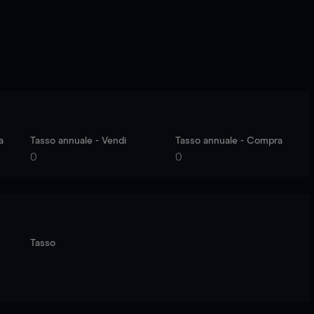
a
Tasso annuale - Vendi
Tasso annuale - Compra
0
0
Tasso