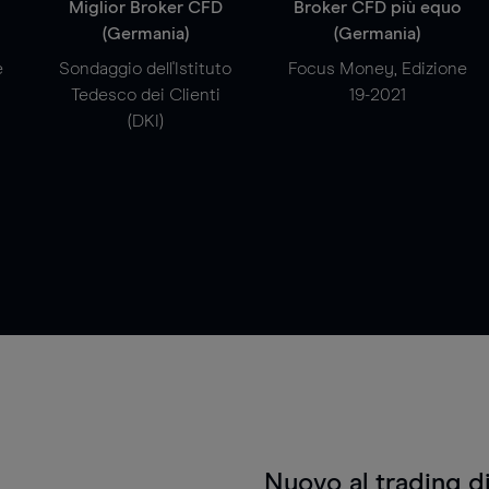
a
Miglior Broker CFD
Broker CFD più equo
(Germania)
(Germania)
e
Sondaggio dell'Istituto
Focus Money, Edizione
Tedesco dei Clienti
19-2021
(DKI)
Nuovo al trading d