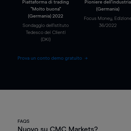
Piattaforma di trading
Pioniere dell'industri
"Molto buona"
(Germania)
(Germania) 2022
Focus Money, Edizion
Sondaggio dell'Istituto
36/2022
Tedesco dei Clienti
(DKI)
Prova un conto demo gratuito
FAQS
Nuovo su CMC Markets?