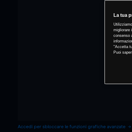
La tua p
Utilizziamo
migliorare 
consenso a
informazion
"Accetta tu
Puoi saper
Accedi per sbloccare le funzioni grafiche avanzate