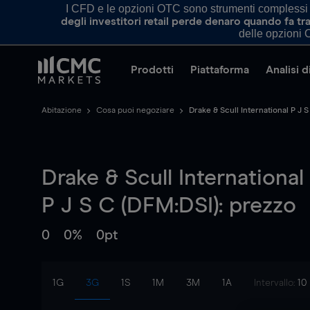
I CFD e le opzioni OTC sono strumenti complessi e 
degli investitori retail perde denaro quando fa 
delle opzioni O
Prodotti
Piattaforma
Analisi 
Abitazione
Cosa puoi negoziare
Drake & Scull International P J S
Drake & Scull International
P J S C (DFM:DSI): prezzo
0
0%
0pt
1G
3G
1S
1M
3M
1A
Intervallo:
10