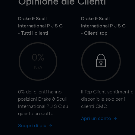
Opinione die Clienti
Drake & Scull
Drake & Scull
International P J S C
International P J S C
- Tutti i clienti
- Clienti top
0%
N/A
0%
dei clienti hanno
Il Top Client sentiment è
posizioni Drake & Scull
disponibile solo per i
International P J S C su
clienti CMC
questo prodotto
Apri un conto
Scopri di più