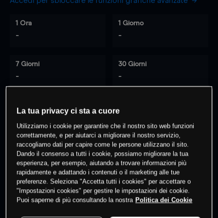
Accedi per sbloccare le funzioni grafiche avanzate
1 Ora
1 Giorno
-
-
7 Giorni
30 Giorni
-
-
La tua privacy ci sta a cuore
0
% dei clienti hanno posizioni
su
Utilizziamo i cookie per garantire che il nostro sito web funzioni
questo prodotto
correttamente, e per aiutarci a migliorare il nostro servizio,
raccogliamo dati per capire come le persone utilizzano il sito.
Dando il consenso a tutti i cookie, possiamo migliorare la tua
esperienza, per esempio, aiutando a trovare informazioni più
Fai trading
rapidamente e adattando i contenuti o il marketing alle tue
preferenze. Seleziona "Accetta tutti i cookies" per accettare o
"Impostazioni cookies" per gestire le impostazioni dei cookie.
Puoi saperne di più consultando la nostra
Politica dei Cookie