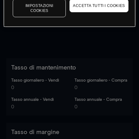
IMPOSTAZIONI
ACCETTA TUTTI I COOKIES
I prezzi sono solo indicativi.
Accedi
per vedere gli ultimi
COOKIES
dati di mercato
Log in
to see latest market data
Tasso di mantenimento
Tasso giornaliero - Vendi
Tasso giornaliero - Compra
0
0
Tasso annuale - Vendi
Tasso annuale - Compra
0
0
Tasso di margine