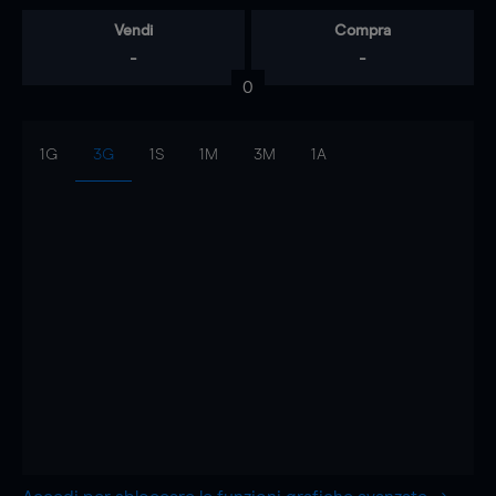
Vendi
Compra
-
-
0
1G
3G
1S
1M
3M
1A