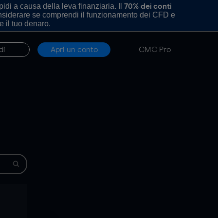
di a causa della leva finanziaria. Il
70% dei conti
onsiderare se comprendi il funzionamento dei CFD e
e il tuo denaro.
di
Apri un conto
CMC Pro