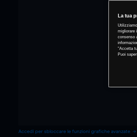
La tua p
Utilizziamo
migliorare 
consenso a
informazion
"Accetta tu
Puoi saper
Accedi per sbloccare le funzioni grafiche avanzate