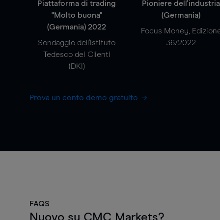
Piattaforma di trading
Pioniere dell'industri
"Molto buona"
(Germania)
(Germania) 2022
Focus Money, Edizion
Sondaggio dell'Istituto
36/2022
Tedesco dei Clienti
(DKI)
Prova un conto demo gratuito
FAQS
Nuovo su CMC Markets?