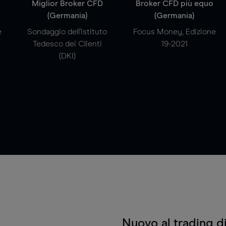
a
Miglior Broker CFD
Broker CFD più equo
(Germania)
(Germania)
e
Sondaggio dell'Istituto
Focus Money, Edizione
Tedesco dei Clienti
19-2021
(DKI)
Nuovo al trading d