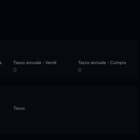
a
Tasso annuale - Vendi
Tasso annuale - Compra
0
0
Tasso