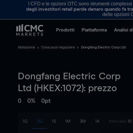
I CFD e le opzioni OTC sono strumenti complessi e 
degli investitori retail perde denaro quando fa 
delle opzioni O
Prodotti
Piattaforma
Analisi 
Abitazione
Cosa puoi negoziare
Dongfang Electric Corp Ltd
Dongfang Electric Corp
Ltd (HKEX:1072): prezzo
0
0%
0pt
1G
3G
1S
1M
3M
1A
Intervallo:
10