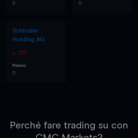
0
0
Schindler
Holding AG
0%
Prezzo
0
Perché fare trading su
con
CMC Markets?