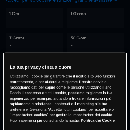
Accedi per sbloccare le funzioni grafiche avanzate
1 Ora
1 Giorno
-
-
7 Giorni
30 Giorni
-
-
La tua privacy ci sta a cuore
0
% dei clienti hanno posizioni
su
Utilizziamo i cookie per garantire che il nostro sito web funzioni
questo prodotto
correttamente, e per aiutarci a migliorare il nostro servizio,
raccogliamo dati per capire come le persone utilizzano il sito.
Dando il consenso a tutti i cookie, possiamo migliorare la tua
Fai trading
esperienza, per esempio, aiutando a trovare informazioni più
rapidamente e adattando i contenuti o il marketing alle tue
preferenze. Seleziona "Accetta tutti i cookies" per accettare o
"Impostazioni cookies" per gestire le impostazioni dei cookie.
Puoi saperne di più consultando la nostra
Politica dei Cookie