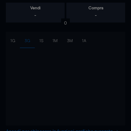
Vendi
Compra
-
-
0
1G
3G
1S
1M
3M
1A