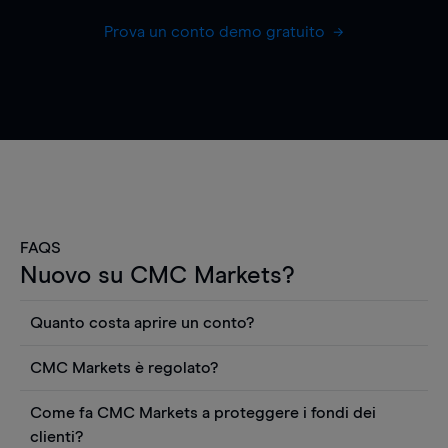
Prova un conto demo gratuito
FAQS
Nuovo su CMC Markets?
Quanto costa aprire un conto?
Non ci sono costi per aprire un conto CFD reale.
CMC Markets è regolato?
Puoi anche visualizzare gratuitamente i prezzi e
CMC Markets Germany GmbH è un broker
utilizzare strumenti come grafici, notizie Reuters
Come fa CMC Markets a proteggere i fondi dei
regolamentato dall'Autorità federale tedesca di
o rapporti quantitativi sui titoli azionari di
clienti?