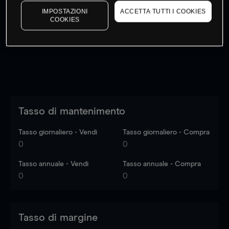
I prezzi sono solo indicativi.
Accedi
per vedere gli ultimi
IMPOSTAZIONI
ACCETTA TUTTI I COOKIES
COOKIES
dati di mercato
Log in
to see latest market data
Tasso di mantenimento
Tasso giornaliero - Vendi
Tasso giornaliero - Compra
0
0
Tasso annuale - Vendi
Tasso annuale - Compra
0
0
Tasso di margine