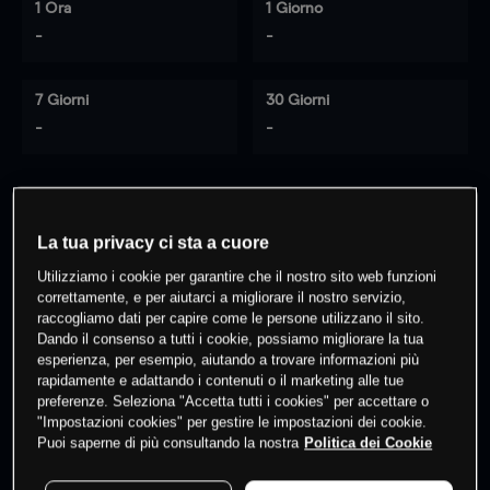
1 Ora
1 Giorno
-
-
7 Giorni
30 Giorni
-
-
0
% dei clienti hanno posizioni
su
La tua privacy ci sta a cuore
questo prodotto
Utilizziamo i cookie per garantire che il nostro sito web funzioni
correttamente, e per aiutarci a migliorare il nostro servizio,
raccogliamo dati per capire come le persone utilizzano il sito.
Fai trading
Dando il consenso a tutti i cookie, possiamo migliorare la tua
esperienza, per esempio, aiutando a trovare informazioni più
rapidamente e adattando i contenuti o il marketing alle tue
preferenze. Seleziona "Accetta tutti i cookies" per accettare o
"Impostazioni cookies" per gestire le impostazioni dei cookie.
Puoi saperne di più consultando la nostra
Politica dei Cookie
I prezzi sono solo indicativi.
Accedi
per vedere gli ultimi