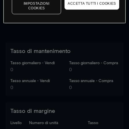
dati di mercato
Log in
to see latest market data
IMPOSTAZIONI
ACCETTA TUTTI I COOKIES
COOKIES
Tasso di mantenimento
Tasso giornaliero - Vendi
Tasso giornaliero - Compra
0
0
Tasso annuale - Vendi
Tasso annuale - Compra
0
0
Tasso di margine
Livello
Numero di unità
Tasso