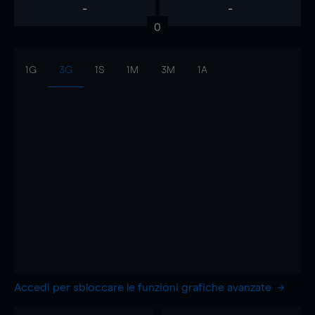
-
-
0
1G
3G
1S
1M
3M
1A
Accedi per sbloccare le funzioni grafiche avanzate