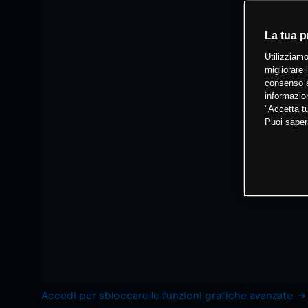
La tua p
Utilizziamo
migliorare 
consenso a
informazion
"Accetta tu
Puoi saper
Accedi per sbloccare le funzioni grafiche avanzate