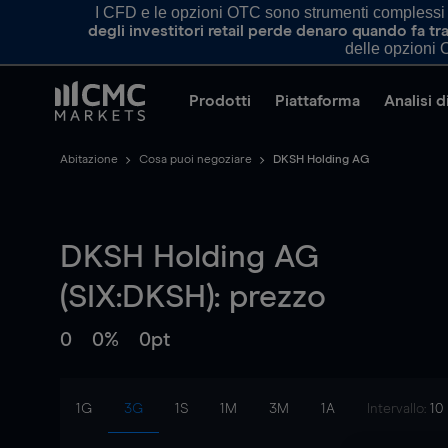
I CFD e le opzioni OTC sono strumenti complessi e 
degli investitori retail perde denaro quando fa 
delle opzioni O
Prodotti
Piattaforma
Analisi 
Abitazione
Cosa puoi negoziare
DKSH Holding AG
DKSH Holding AG
(SIX:DKSH): prezzo
0
0%
0pt
1G
3G
1S
1M
3M
1A
Intervallo:
10