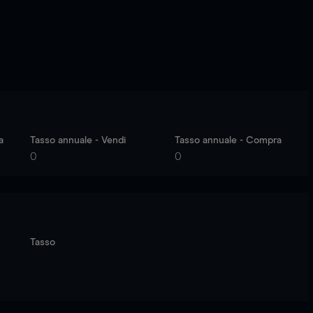
a
Tasso annuale - Vendi
Tasso annuale - Compra
0
0
Tasso