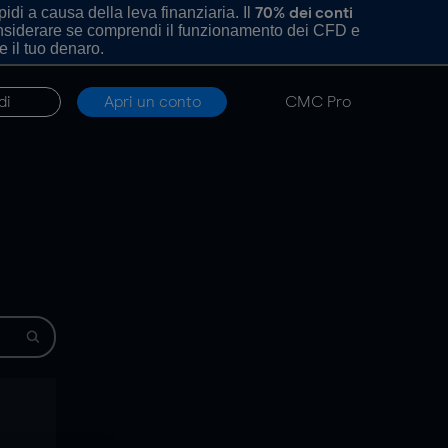
di a causa della leva finanziaria. Il
70% dei conti
onsiderare se comprendi il funzionamento dei CFD e
e il tuo denaro.
di
Apri un conto
CMC Pro