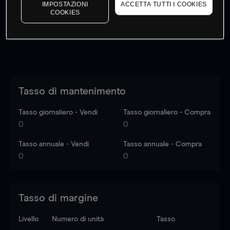
dati di mercato
Log in
to see latest market data
IMPOSTAZIONI
ACCETTA TUTTI I COOKIES
COOKIES
Tasso di mantenimento
Tasso giornaliero - Vendi
Tasso giornaliero - Compra
0
0
Tasso annuale - Vendi
Tasso annuale - Compra
0
0
Tasso di margine
Livello
Numero di unità
Tasso