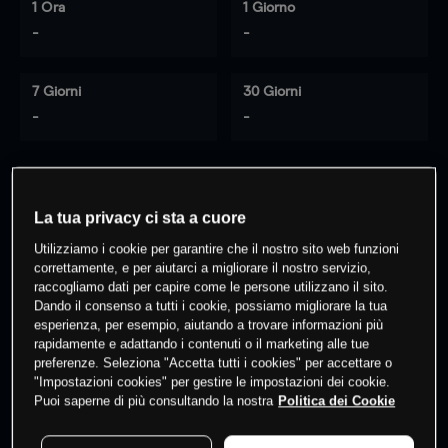
1 Ora
1 Giorno
-
-
7 Giorni
30 Giorni
-
-
0
% dei clienti hanno posizioni
su
La tua privacy ci sta a cuore
questo prodotto
Utilizziamo i cookie per garantire che il nostro sito web funzioni
correttamente, e per aiutarci a migliorare il nostro servizio,
raccogliamo dati per capire come le persone utilizzano il sito.
Fai trading
Dando il consenso a tutti i cookie, possiamo migliorare la tua
esperienza, per esempio, aiutando a trovare informazioni più
rapidamente e adattando i contenuti o il marketing alle tue
preferenze. Seleziona "Accetta tutti i cookies" per accettare o
"Impostazioni cookies" per gestire le impostazioni dei cookie.
Puoi saperne di più consultando la nostra
Politica dei Cookie
I prezzi sono solo indicativi.
Accedi
per vedere gli ultimi