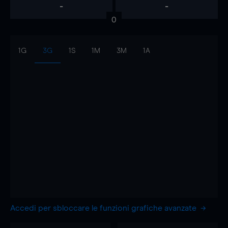
-
-
0
1G
3G
1S
1M
3M
1A
Accedi per sbloccare le funzioni grafiche avanzate