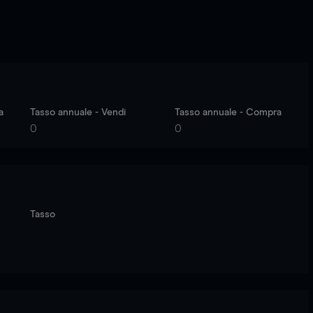
a
Tasso annuale - Vendi
Tasso annuale - Compra
0
0
Tasso