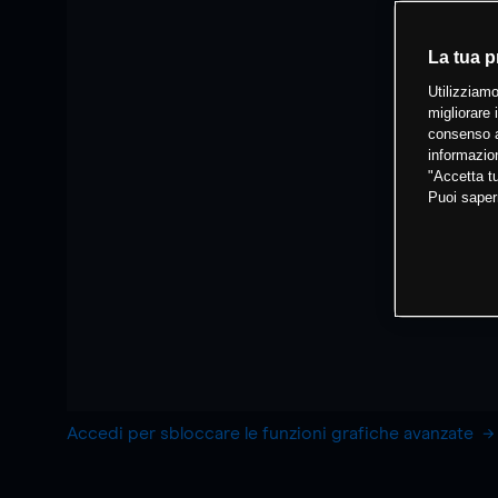
La tua p
Utilizziamo
migliorare 
consenso a
informazion
"Accetta tu
Puoi saper
Accedi per sbloccare le funzioni grafiche avanzate