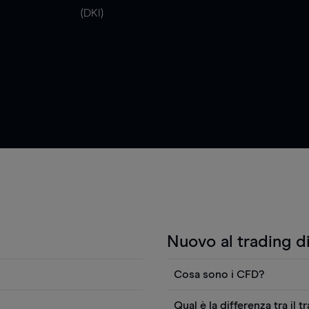
(DKI)
Nuovo al trading d
Cosa sono i CFD?
i anche visualizzare
I contratti per differenza (
Qual è la differenza tra il t