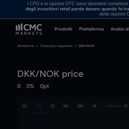
I CFD e le opzioni OTC sono strumenti complessi e 
degli investitori retail perde denaro quando fa 
delle opzioni O
Prodotti
Piattaforma
Analisi 
Abitazione
Cosa puoi negoziare
DKK/NOK
DKK/NOK
price
0
0%
0pt
1G
3G
1S
1M
3M
1A
Intervallo:
10