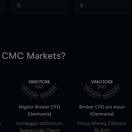
0
0
 CMC Markets?
VINCITORE
VINCITORE
2021
2021
a
Miglior Broker CFD
Broker CFD più equo
(Germania)
(Germania)
e
Sondaggio dell'Istituto
Focus Money, Edizione
Tedesco dei Clienti
19-2021