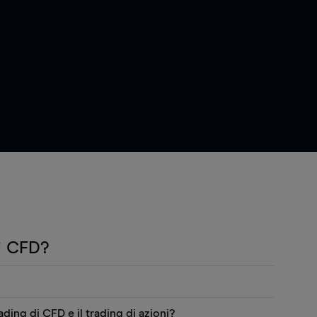
i CFD?
"CFD") sono prodotti derivati che permettono di
rading di CFD e il trading di azioni?