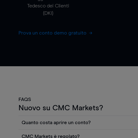
Tedesco dei Clienti
(DKI)
Prova un conto demo gratuito
FAQS
Nuovo su CMC Markets?
Quanto costa aprire un conto?
Non ci sono costi per aprire un conto CFD reale. Puo
CMC Markets è regolato?