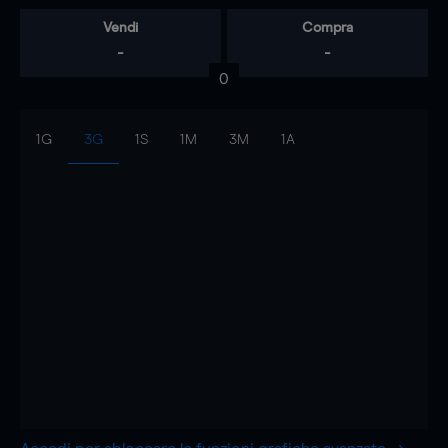
Vendi
Compra
-
-
0
1G
3G
1S
1M
3M
1A