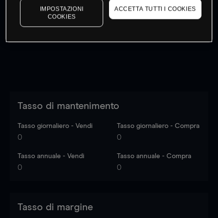
IMPOSTAZIONI
ACCETTA TUTTI I COOKIES
I prezzi sono solo indicativi.
Accedi
per vedere gli ultimi
COOKIES
dati di mercato
Log in
to see latest market data
Tasso di mantenimento
Tasso giornaliero - Vendi
Tasso giornaliero - Compra
0
0
Tasso annuale - Vendi
Tasso annuale - Compra
0
0
Tasso di margine