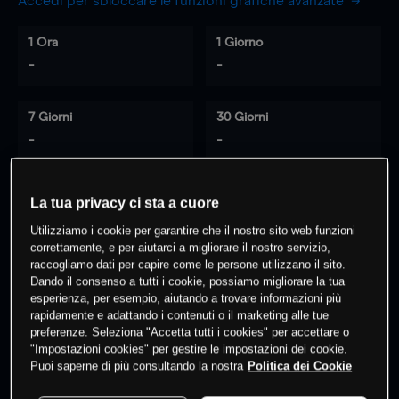
Accedi per sbloccare le funzioni grafiche avanzate
1 Ora
1 Giorno
-
-
7 Giorni
30 Giorni
-
-
La tua privacy ci sta a cuore
0
% dei clienti hanno posizioni
su
Utilizziamo i cookie per garantire che il nostro sito web funzioni
questo prodotto
correttamente, e per aiutarci a migliorare il nostro servizio,
raccogliamo dati per capire come le persone utilizzano il sito.
Dando il consenso a tutti i cookie, possiamo migliorare la tua
esperienza, per esempio, aiutando a trovare informazioni più
Fai trading
rapidamente e adattando i contenuti o il marketing alle tue
preferenze. Seleziona "Accetta tutti i cookies" per accettare o
"Impostazioni cookies" per gestire le impostazioni dei cookie.
Puoi saperne di più consultando la nostra
Politica dei Cookie