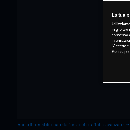
La tua p
Utilizziamo
migliorare 
consenso a
informazion
"Accetta tu
Puoi saper
Accedi per sbloccare le funzioni grafiche avanzate