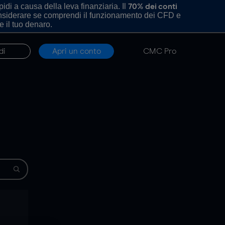
di a causa della leva finanziaria. Il
70% dei conti
onsiderare se comprendi il funzionamento dei CFD e
e il tuo denaro.
di
Apri un conto
CMC Pro