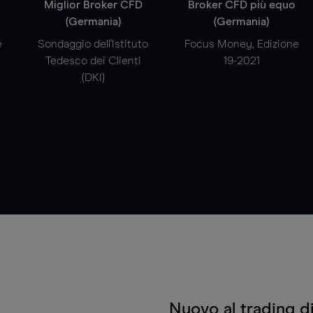
a
Miglior Broker CFD
Broker CFD più equo
(Germania)
(Germania)
e
Sondaggio dell'Istituto
Focus Money, Edizione
Tedesco dei Clienti
19-2021
(DKI)
Nuovo al trading d