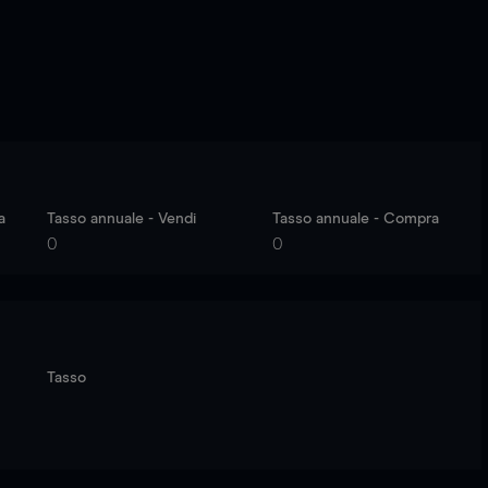
a
Tasso annuale - Vendi
Tasso annuale - Compra
0
0
Tasso