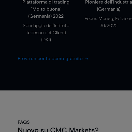
Piattaforma di trading
Pioniere dell'industri
"Molto buona"
(Germania)
(Germania) 2022
Focus Money, Edizion
Sondaggio dell'Istituto
36/2022
Tedesco dei Clienti
(DKI)
Prova un conto demo gratuito
FAQS
Nuovo su CMC Markets?