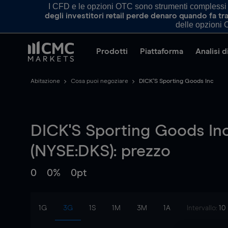
I CFD e le opzioni OTC sono strumenti complessi e 
degli investitori retail perde denaro quando fa 
delle opzioni O
Prodotti
Piattaforma
Analisi 
Abitazione
Cosa puoi negoziare
DICK'S Sporting Goods Inc
DICK'S Sporting Goods In
(NYSE:DKS): prezzo
0
0%
0pt
1G
3G
1S
1M
3M
1A
Intervallo:
10