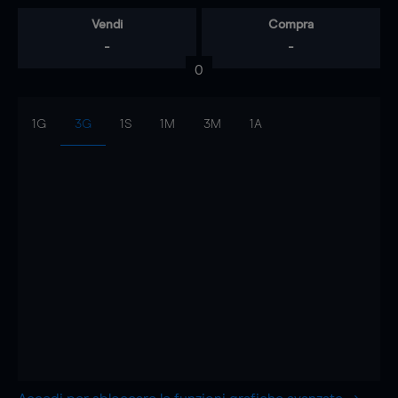
Vendi
Compra
-
-
0
1G
3G
1S
1M
3M
1A