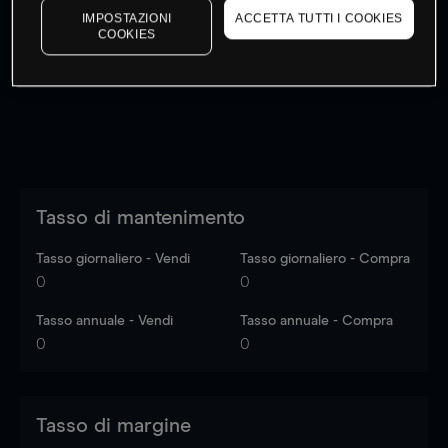
IMPOSTAZIONI
ACCETTA TUTTI I COOKIES
I prezzi sono solo indicativi.
Accedi
per vedere gli ultimi
COOKIES
dati di mercato
Log in
to see latest market data
Tasso di mantenimento
Tasso giornaliero - Vendi
Tasso giornaliero - Compra
0
0
Tasso annuale - Vendi
Tasso annuale - Compra
0
0
Tasso di margine