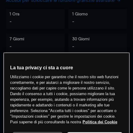
Accedi per sbloccare le funzioni grafiche avanzate
1 Ora
1 Giorno
-
-
7 Giorni
30 Giorni
-
-
La tua privacy ci sta a cuore
0
% dei clienti hanno posizioni
su
Utilizziamo i cookie per garantire che il nostro sito web funzioni
questo prodotto
correttamente, e per aiutarci a migliorare il nostro servizio,
raccogliamo dati per capire come le persone utilizzano il sito.
Dando il consenso a tutti i cookie, possiamo migliorare la tua
esperienza, per esempio, aiutando a trovare informazioni più
Fai trading
rapidamente e adattando i contenuti o il marketing alle tue
preferenze. Seleziona "Accetta tutti i cookies" per accettare o
"Impostazioni cookies" per gestire le impostazioni dei cookie.
Puoi saperne di più consultando la nostra
Politica dei Cookie