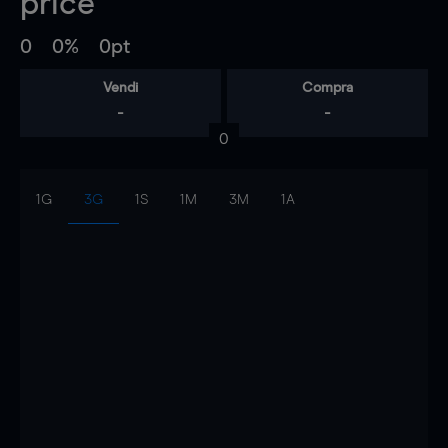
price
0
0%
0pt
Vendi
Compra
-
-
0
1G
3G
1S
1M
3M
1A