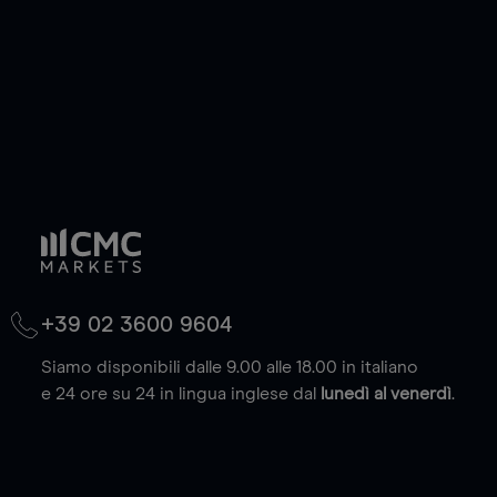
(max. 20.000 euro).
Scopri di più
+39 02 3600 9604
Siamo disponibili dalle 9.00 alle 18.00 in italiano
e 24 ore su 24 in lingua inglese dal
lunedì al venerdì
.