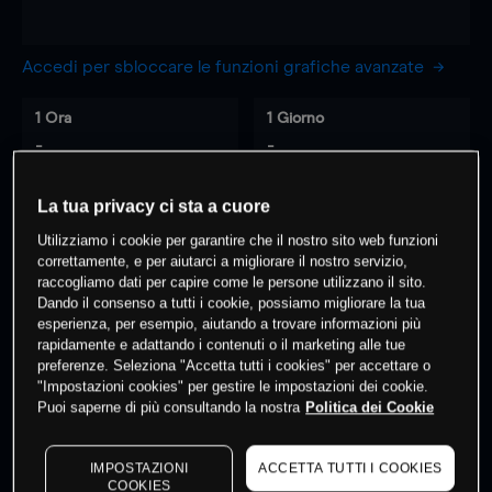
Accedi per sbloccare le funzioni grafiche avanzate
1 Ora
1 Giorno
-
-
La tua privacy ci sta a cuore
7 Giorni
30 Giorni
-
-
Utilizziamo i cookie per garantire che il nostro sito web funzioni
correttamente, e per aiutarci a migliorare il nostro servizio,
raccogliamo dati per capire come le persone utilizzano il sito.
Dando il consenso a tutti i cookie, possiamo migliorare la tua
esperienza, per esempio, aiutando a trovare informazioni più
0
% dei clienti hanno posizioni
su
rapidamente e adattando i contenuti o il marketing alle tue
questo prodotto
preferenze. Seleziona "Accetta tutti i cookies" per accettare o
"Impostazioni cookies" per gestire le impostazioni dei cookie.
Puoi saperne di più consultando la nostra
Politica dei Cookie
Fai trading
IMPOSTAZIONI
ACCETTA TUTTI I COOKIES
COOKIES