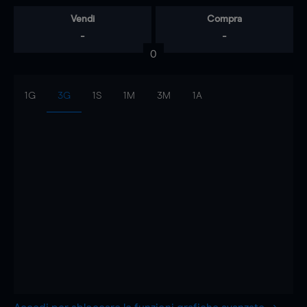
Vendi
Compra
-
-
0
1G
3G
1S
1M
3M
1A