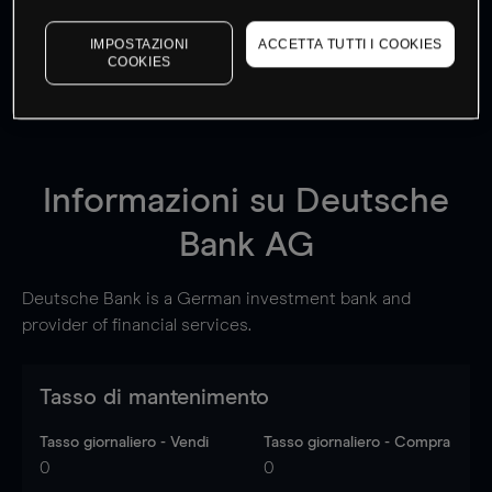
I prezzi sono solo indicativi.
Accedi
per vedere gli ultimi
IMPOSTAZIONI
ACCETTA TUTTI I COOKIES
dati di mercato
Log in
to see latest market data
COOKIES
Informazioni su
Deutsche
Bank AG
Deutsche Bank is a German investment bank and
provider of financial services.
Tasso di mantenimento
Tasso giornaliero - Vendi
Tasso giornaliero - Compra
0
0