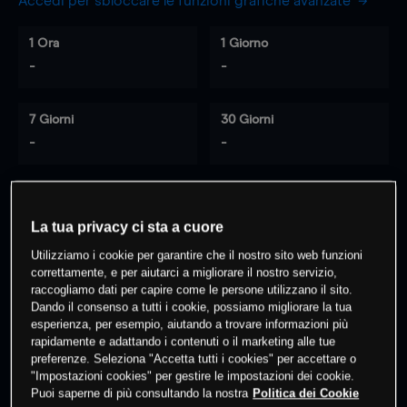
Accedi per sbloccare le funzioni grafiche avanzate
1 Ora
1 Giorno
-
-
7 Giorni
30 Giorni
-
-
0
% dei clienti hanno posizioni
su
La tua privacy ci sta a cuore
questo prodotto
Utilizziamo i cookie per garantire che il nostro sito web funzioni
correttamente, e per aiutarci a migliorare il nostro servizio,
raccogliamo dati per capire come le persone utilizzano il sito.
Fai trading
Dando il consenso a tutti i cookie, possiamo migliorare la tua
esperienza, per esempio, aiutando a trovare informazioni più
rapidamente e adattando i contenuti o il marketing alle tue
preferenze. Seleziona "Accetta tutti i cookies" per accettare o
"Impostazioni cookies" per gestire le impostazioni dei cookie.
Puoi saperne di più consultando la nostra
Politica dei Cookie