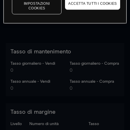
dati di mercato
Log in
to see latest market data
IMPOSTAZIONI
ACCETTA TUTTI I COOKIES
COOKIES
Tasso di mantenimento
Tasso giornaliero - Vendi
Tasso giornaliero - Compra
0
0
Tasso annuale - Vendi
Tasso annuale - Compra
0
0
Tasso di margine
Livello
Numero di unità
Tasso