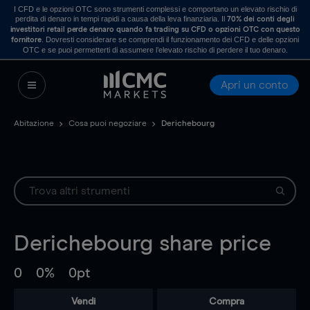
I CFD e le opzioni OTC sono strumenti complessi e comportano un elevato rischio di
perdita di denaro in tempi rapidi a causa della leva finanziaria. Il
70% dei conti degli
investitori retail perde denaro quando fa trading su CFD o opzioni OTC con questo
. Dovresti considerare se comprendi il funzionamento dei CFD e delle opzioni
fornitore
OTC e se puoi permetterti di assumere l’elevato rischio di perdere il tuo denaro.
Apri un conto
Abitazione
Cosa puoi negoziare
Derichebourg
Derichebourg
share price
0
0%
0pt
Vendi
Compra