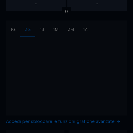
-
-
0
1G
3G
1S
1M
3M
1A
Accedi per sbloccare le funzioni grafiche avanzate