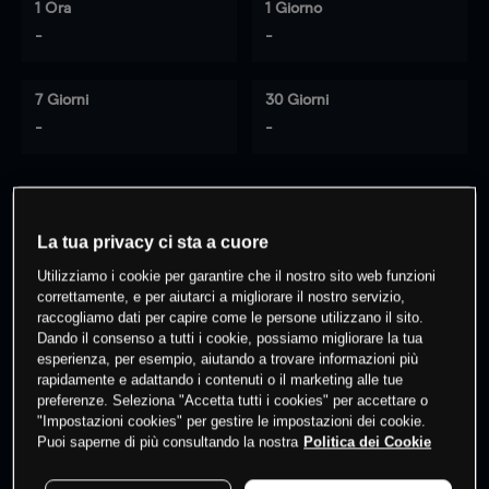
1 Ora
1 Giorno
-
-
7 Giorni
30 Giorni
-
-
0
% dei clienti hanno posizioni
su
La tua privacy ci sta a cuore
questo prodotto
Utilizziamo i cookie per garantire che il nostro sito web funzioni
correttamente, e per aiutarci a migliorare il nostro servizio,
raccogliamo dati per capire come le persone utilizzano il sito.
Fai trading
Dando il consenso a tutti i cookie, possiamo migliorare la tua
esperienza, per esempio, aiutando a trovare informazioni più
rapidamente e adattando i contenuti o il marketing alle tue
preferenze. Seleziona "Accetta tutti i cookies" per accettare o
"Impostazioni cookies" per gestire le impostazioni dei cookie.
Puoi saperne di più consultando la nostra
Politica dei Cookie
I prezzi sono solo indicativi.
Accedi
per vedere gli ultimi