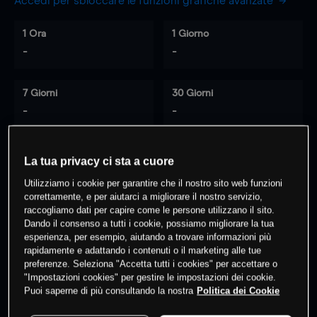
Accedi per sbloccare le funzioni grafiche avanzate
1 Ora
1 Giorno
-
-
7 Giorni
30 Giorni
-
-
La tua privacy ci sta a cuore
0
% dei clienti hanno posizioni
su
Utilizziamo i cookie per garantire che il nostro sito web funzioni
questo prodotto
correttamente, e per aiutarci a migliorare il nostro servizio,
raccogliamo dati per capire come le persone utilizzano il sito.
Dando il consenso a tutti i cookie, possiamo migliorare la tua
esperienza, per esempio, aiutando a trovare informazioni più
Fai trading
rapidamente e adattando i contenuti o il marketing alle tue
preferenze. Seleziona "Accetta tutti i cookies" per accettare o
"Impostazioni cookies" per gestire le impostazioni dei cookie.
Puoi saperne di più consultando la nostra
Politica dei Cookie