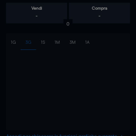
Vendi
Compra
-
-
0
1G
3G
1S
1M
3M
1A