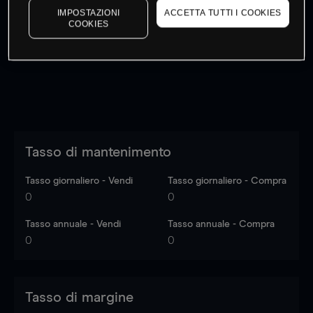
IMPOSTAZIONI
ACCETTA TUTTI I COOKIES
I prezzi sono solo indicativi.
Accedi
per vedere gli ultimi
COOKIES
dati di mercato
Log in
to see latest market data
Tasso di mantenimento
Tasso giornaliero - Vendi
Tasso giornaliero - Compra
0
0
Tasso annuale - Vendi
Tasso annuale - Compra
0
0
Tasso di margine