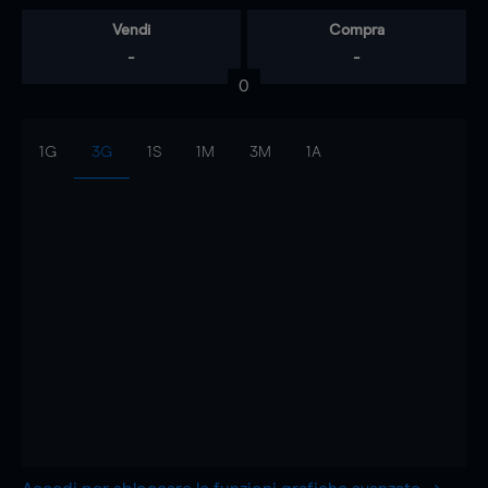
Vendi
Compra
-
-
0
1G
3G
1S
1M
3M
1A