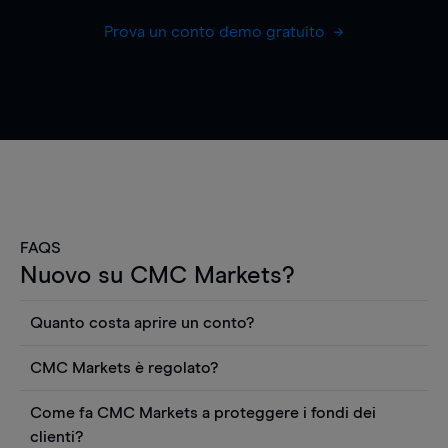
Prova un conto demo gratuito
FAQS
Nuovo su CMC Markets?
Quanto costa aprire un conto?
Non ci sono costi per aprire un conto CFD reale.
CMC Markets è regolato?
Puoi anche visualizzare gratuitamente i prezzi e
CMC Markets Germany GmbH è un broker
utilizzare strumenti come grafici, notizie Reuters
Come fa CMC Markets a proteggere i fondi dei
regolamentato dall'Autorità federale tedesca di
o rapporti quantitativi sui titoli azionari di
clienti?