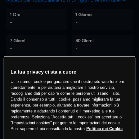
Accedi per sbloccare le funzioni grafiche avanzate
1 Ora
1 Giorno
-
-
7 Giorni
30 Giorni
-
-
La tua privacy ci sta a cuore
0
% dei clienti hanno posizioni
su
Utilizziamo i cookie per garantire che il nostro sito web funzioni
questo prodotto
correttamente, e per aiutarci a migliorare il nostro servizio,
raccogliamo dati per capire come le persone utilizzano il sito.
Dando il consenso a tutti i cookie, possiamo migliorare la tua
Fai trading
esperienza, per esempio, aiutando a trovare informazioni più
rapidamente e adattando i contenuti o il marketing alle tue
preferenze. Seleziona "Accetta tutti i cookies" per accettare o
"Impostazioni cookies" per gestire le impostazioni dei cookie.
Puoi saperne di più consultando la nostra
Politica dei Cookie