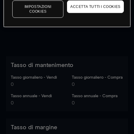
I prezzi sono solo indicativi.
Accedi
per vedere gli ultimi
IMPOSTAZIONI
ACCETTA TUTTI I COOKIES
COOKIES
dati di mercato
Log in
to see latest market data
Tasso di mantenimento
Tasso giornaliero - Vendi
Tasso giornaliero - Compra
0
0
Tasso annuale - Vendi
Tasso annuale - Compra
0
0
Tasso di margine