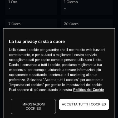
1 Ora
1 Giorno
-
-
7 Giorni
30 Giorni
-
-
La tua privacy ci sta a cuore
Utilizziamo i cookie per garantire che il nostro sito web funzioni
0
% dei clienti hanno posizioni
su
correttamente, e per aiutarci a migliorare il nostro servizio,
raccogliamo dati per capire come le persone utilizzano il sito.
questo prodotto
Dando il consenso a tutti i cookie, possiamo migliorare la tua
esperienza, per esempio, aiutando a trovare informazioni più
rapidamente e adattando i contenuti o il marketing alle tue
Fai trading
preferenze. Seleziona "Accetta tutti i cookies" per accettare o
"Impostazioni cookies" per gestire le impostazioni dei cookie.
Puoi saperne di più consultando la nostra
Politica dei Cookie
IMPOSTAZIONI
ACCETTA TUTTI I COOKIES
COOKIES
I prezzi sono solo indicativi.
Accedi
per vedere gli ultimi