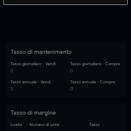
dati di mercato
Log in
to see latest market data
Tasso di mantenimento
Tasso giornaliero - Vendi
Tasso giornaliero - Compra
0
0
Tasso annuale - Vendi
Tasso annuale - Compra
0
0
Tasso di margine
Livello
Numero di unità
Tasso