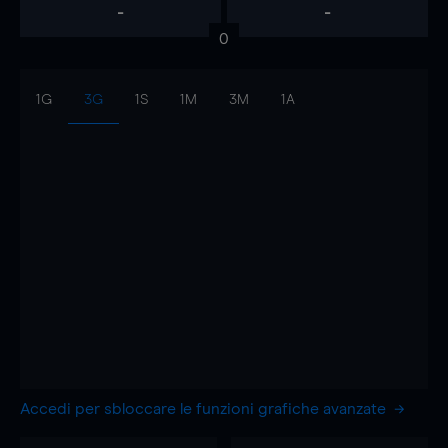
-
-
0
1G
3G
1S
1M
3M
1A
Accedi per sbloccare le funzioni grafiche avanzate