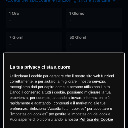
Accedi per sbloccare le funzioni grafiche avanzate
1 Ora
1 Giorno
-
-
7 Giorni
30 Giorni
-
-
La tua privacy ci sta a cuore
0
% dei clienti hanno posizioni
su
Utilizziamo i cookie per garantire che il nostro sito web funzioni
questo prodotto
correttamente, e per aiutarci a migliorare il nostro servizio,
raccogliamo dati per capire come le persone utilizzano il sito.
Dando il consenso a tutti i cookie, possiamo migliorare la tua
Fai trading
esperienza, per esempio, aiutando a trovare informazioni più
rapidamente e adattando i contenuti o il marketing alle tue
preferenze. Seleziona "Accetta tutti i cookies" per accettare o
"Impostazioni cookies" per gestire le impostazioni dei cookie.
Puoi saperne di più consultando la nostra
Politica dei Cookie