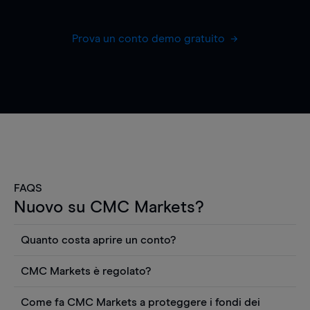
Prova un conto demo gratuito
FAQS
Nuovo su CMC Markets?
Quanto costa aprire un conto?
Non ci sono costi per aprire un conto CFD reale.
CMC Markets è regolato?
Puoi anche visualizzare gratuitamente i prezzi e
CMC Markets Germany GmbH è un broker
utilizzare strumenti come grafici, notizie Reuters
Come fa CMC Markets a proteggere i fondi dei