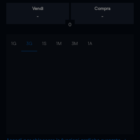
Vendi
Compra
-
-
0
1G
3G
1S
1M
3M
1A