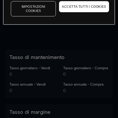
I prezzi sono solo indicativi.
Accedi
per vedere gli ultimi
IMPOSTAZIONI
ACCETTA TUTTI I COOKIES
dati di mercato
Log in
to see latest market data
COOKIES
Tasso di mantenimento
Tasso giornaliero - Vendi
Tasso giornaliero - Compra
0
0
Tasso annuale - Vendi
Tasso annuale - Compra
0
0
Tasso di margine