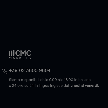
(max. 20.000 euro).
Scopri di più
+39 02 3600 9604
Siamo disponibili dalle 9.00 alle 18.00 in italiano
e 24 ore su 24 in lingua inglese dal
lunedì al venerdì
.