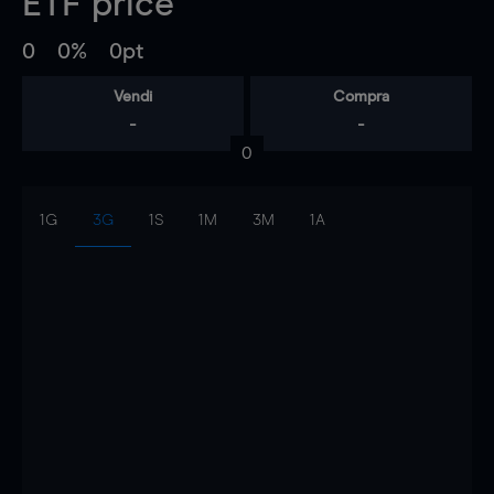
ETF
price
0
0%
0pt
Vendi
Compra
-
-
0
1G
3G
1S
1M
3M
1A