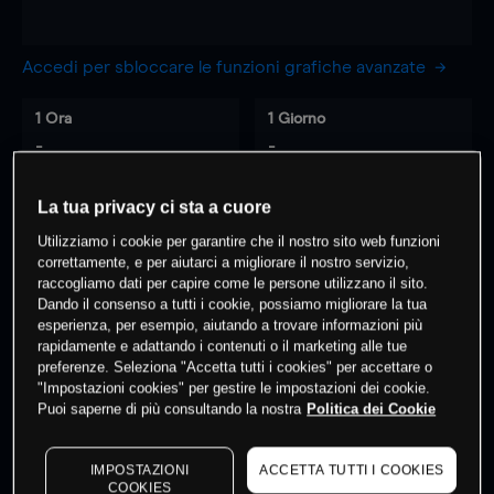
Accedi per sbloccare le funzioni grafiche avanzate
1 Ora
1 Giorno
-
-
La tua privacy ci sta a cuore
7 Giorni
30 Giorni
-
-
Utilizziamo i cookie per garantire che il nostro sito web funzioni
correttamente, e per aiutarci a migliorare il nostro servizio,
raccogliamo dati per capire come le persone utilizzano il sito.
Dando il consenso a tutti i cookie, possiamo migliorare la tua
esperienza, per esempio, aiutando a trovare informazioni più
0
% dei clienti hanno posizioni
su
rapidamente e adattando i contenuti o il marketing alle tue
questo prodotto
preferenze. Seleziona "Accetta tutti i cookies" per accettare o
"Impostazioni cookies" per gestire le impostazioni dei cookie.
Puoi saperne di più consultando la nostra
Politica dei Cookie
Fai trading
IMPOSTAZIONI
ACCETTA TUTTI I COOKIES
COOKIES