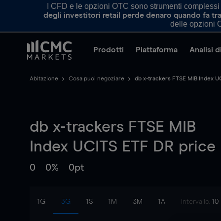
I CFD e le opzioni OTC sono strumenti complessi e 
degli investitori retail perde denaro quando fa 
delle opzioni O
Prodotti
Piattaforma
Analisi 
Abitazione
Cosa puoi negoziare
db x-trackers FTSE MIB Index U
db x-trackers FTSE MIB
Index UCITS ETF DR
price
0
0%
0pt
1G
3G
1S
1M
3M
1A
Intervallo:
10