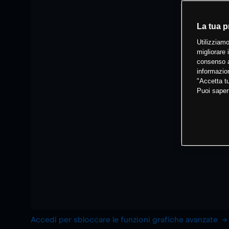
La tua p
Utilizziamo
migliorare 
consenso a
informazion
"Accetta tu
Puoi saper
Accedi per sbloccare le funzioni grafiche avanzate