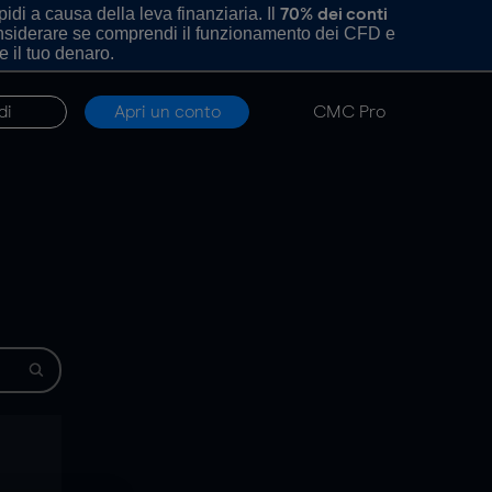
di a causa della leva finanziaria. Il
70% dei conti
onsiderare se comprendi il funzionamento dei CFD e
e il tuo denaro.
di
Apri un conto
CMC Pro