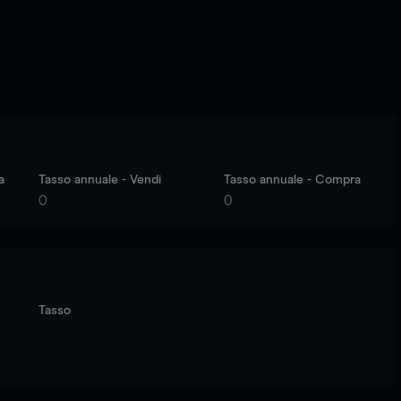
a
Tasso annuale - Vendi
Tasso annuale - Compra
0
0
Tasso