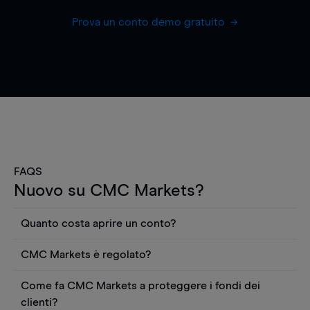
Prova un conto demo gratuito
FAQS
Nuovo su CMC Markets?
Quanto costa aprire un conto?
Non ci sono costi per aprire un conto CFD reale.
CMC Markets è regolato?
Puoi anche visualizzare gratuitamente i prezzi e
CMC Markets Germany GmbH è un broker
utilizzare strumenti come grafici, notizie Reuters
Come fa CMC Markets a proteggere i fondi dei
regolamentato dall'Autorità federale tedesca di
o rapporti quantitativi sui titoli azionari di
clienti?