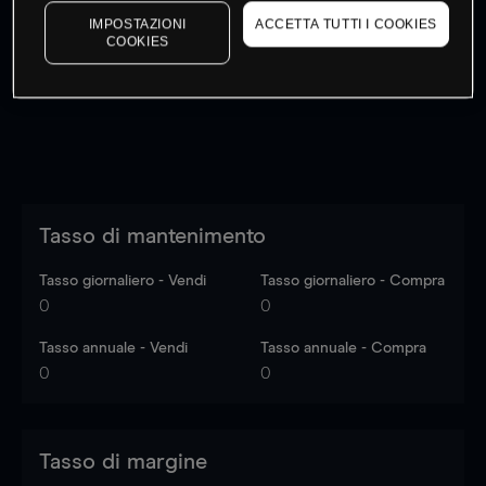
I prezzi sono solo indicativi.
Accedi
per vedere gli ultimi
IMPOSTAZIONI
ACCETTA TUTTI I COOKIES
COOKIES
dati di mercato
Log in
to see latest market data
Tasso di mantenimento
Tasso giornaliero - Vendi
Tasso giornaliero - Compra
0
0
Tasso annuale - Vendi
Tasso annuale - Compra
0
0
Tasso di margine