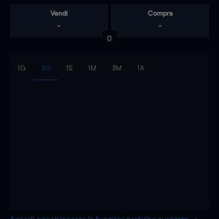
Vendi
Compra
-
-
0
1G
3G
1S
1M
3M
1A