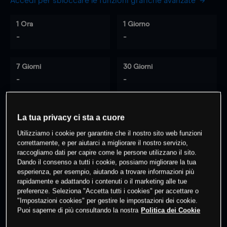
Accedi per sbloccare le funzioni grafiche avanzate
1 Ora
1 Giorno
-
-
7 Giorni
30 Giorni
-
-
La tua privacy ci sta a cuore
0
% dei clienti hanno posizioni
su
Utilizziamo i cookie per garantire che il nostro sito web funzioni
questo prodotto
correttamente, e per aiutarci a migliorare il nostro servizio,
raccogliamo dati per capire come le persone utilizzano il sito.
Dando il consenso a tutti i cookie, possiamo migliorare la tua
Fai trading
esperienza, per esempio, aiutando a trovare informazioni più
rapidamente e adattando i contenuti o il marketing alle tue
preferenze. Seleziona "Accetta tutti i cookies" per accettare o
"Impostazioni cookies" per gestire le impostazioni dei cookie.
Puoi saperne di più consultando la nostra
Politica dei Cookie