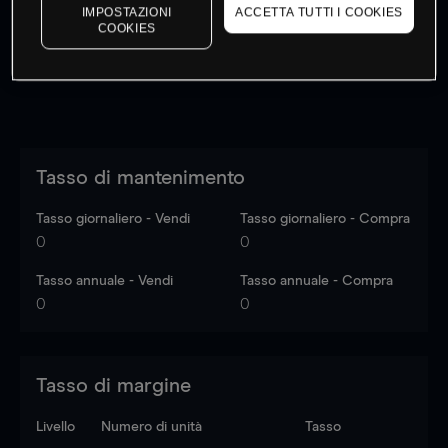
dati di mercato
Log in
to see latest market data
IMPOSTAZIONI
ACCETTA TUTTI I COOKIES
COOKIES
Tasso di mantenimento
Tasso giornaliero - Vendi
Tasso giornaliero - Compra
0
0
Tasso annuale - Vendi
Tasso annuale - Compra
0
0
Tasso di margine
Livello
Numero di unità
Tasso