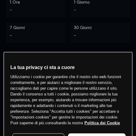
1 Ora
1 Giorno
-
-
7 Giorni
30 Giorni
-
-
0
% dei clienti hanno posizioni
su
La tua privacy ci sta a cuore
questo prodotto
Utilizziamo i cookie per garantire che il nostro sito web funzioni
correttamente, e per aiutarci a migliorare il nostro servizio,
raccogliamo dati per capire come le persone utilizzano il sito.
Fai trading
Dando il consenso a tutti i cookie, possiamo migliorare la tua
esperienza, per esempio, aiutando a trovare informazioni più
rapidamente e adattando i contenuti o il marketing alle tue
preferenze. Seleziona "Accetta tutti i cookies" per accettare o
"Impostazioni cookies" per gestire le impostazioni dei cookie.
Puoi saperne di più consultando la nostra
Politica dei Cookie
I prezzi sono solo indicativi.
Accedi
per vedere gli ultimi