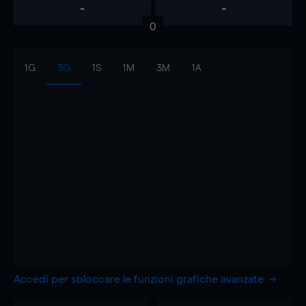
-
-
0
1G
3G
1S
1M
3M
1A
Accedi per sbloccare le funzioni grafiche avanzate