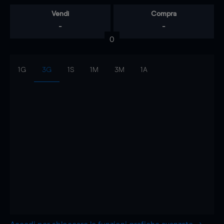
Vendi
Compra
-
-
0
1G
3G
1S
1M
3M
1A