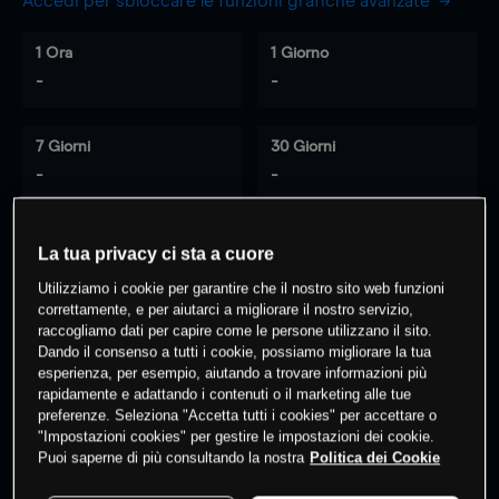
Accedi per sbloccare le funzioni grafiche avanzate
1 Ora
1 Giorno
-
-
7 Giorni
30 Giorni
-
-
La tua privacy ci sta a cuore
0
% dei clienti hanno posizioni
su
Utilizziamo i cookie per garantire che il nostro sito web funzioni
questo prodotto
correttamente, e per aiutarci a migliorare il nostro servizio,
raccogliamo dati per capire come le persone utilizzano il sito.
Dando il consenso a tutti i cookie, possiamo migliorare la tua
esperienza, per esempio, aiutando a trovare informazioni più
Fai trading
rapidamente e adattando i contenuti o il marketing alle tue
preferenze. Seleziona "Accetta tutti i cookies" per accettare o
"Impostazioni cookies" per gestire le impostazioni dei cookie.
Puoi saperne di più consultando la nostra
Politica dei Cookie