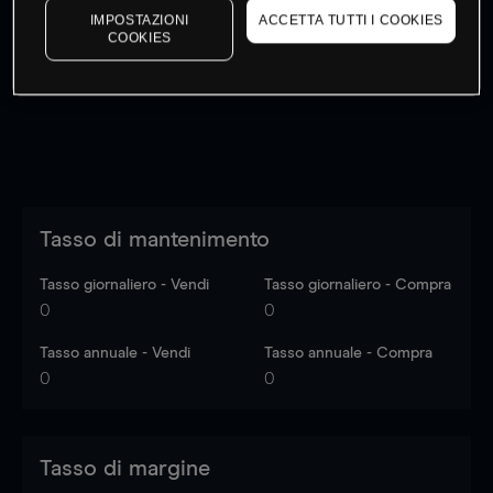
IMPOSTAZIONI
ACCETTA TUTTI I COOKIES
I prezzi sono solo indicativi.
Accedi
per vedere gli ultimi
COOKIES
dati di mercato
Log in
to see latest market data
Tasso di mantenimento
Tasso giornaliero - Vendi
Tasso giornaliero - Compra
0
0
Tasso annuale - Vendi
Tasso annuale - Compra
0
0
Tasso di margine