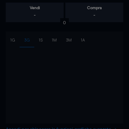
Vendi
Compra
-
-
0
1G
3G
1S
1M
3M
1A