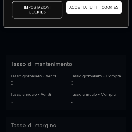
I prezzi sono solo indicativi.
Accedi
per vedere gli ultimi
IMPOSTAZIONI
ACCETTA TUTTI I COOKIES
dati di mercato
Log in
to see latest market data
COOKIES
Tasso di mantenimento
Tasso giornaliero - Vendi
Tasso giornaliero - Compra
0
0
Tasso annuale - Vendi
Tasso annuale - Compra
0
0
Tasso di margine