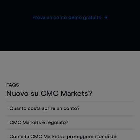
Prova un conto demo gratuito
FAQS
Nuovo su CMC Markets?
Quanto costa aprire un conto?
Non ci sono costi per aprire un conto CFD reale.
CMC Markets è regolato?
Puoi anche visualizzare gratuitamente i prezzi e
CMC Markets Germany GmbH è un broker
utilizzare strumenti come grafici, notizie Reuters
Come fa CMC Markets a proteggere i fondi dei