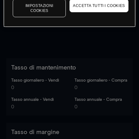
IMPOSTAZIONI
ACCETTA TUTTI I COOKIES
I prezzi sono solo indicativi.
Accedi
per vedere gli ultimi
COOKIES
dati di mercato
Log in
to see latest market data
Tasso di mantenimento
Tasso giornaliero - Vendi
Tasso giornaliero - Compra
0
0
Tasso annuale - Vendi
Tasso annuale - Compra
0
0
Tasso di margine