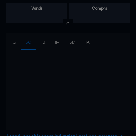
Vendi
Compra
-
-
0
1G
3G
1S
1M
3M
1A