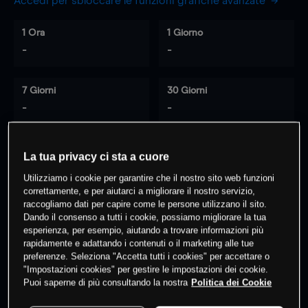
Accedi per sbloccare le funzioni grafiche avanzate
1 Ora
1 Giorno
-
-
7 Giorni
30 Giorni
-
-
La tua privacy ci sta a cuore
0
% dei clienti hanno posizioni
su
Utilizziamo i cookie per garantire che il nostro sito web funzioni
questo prodotto
correttamente, e per aiutarci a migliorare il nostro servizio,
raccogliamo dati per capire come le persone utilizzano il sito.
Dando il consenso a tutti i cookie, possiamo migliorare la tua
esperienza, per esempio, aiutando a trovare informazioni più
Fai trading
rapidamente e adattando i contenuti o il marketing alle tue
preferenze. Seleziona "Accetta tutti i cookies" per accettare o
"Impostazioni cookies" per gestire le impostazioni dei cookie.
Puoi saperne di più consultando la nostra
Politica dei Cookie