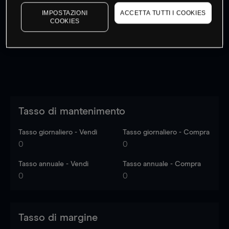
I prezzi sono solo indicativi.
Accedi
per vedere gli ultimi
IMPOSTAZIONI
ACCETTA TUTTI I COOKIES
dati di mercato
Log in
to see latest market data
COOKIES
Tasso di mantenimento
Tasso giornaliero - Vendi
Tasso giornaliero - Compra
0
0
Tasso annuale - Vendi
Tasso annuale - Compra
0
0
Tasso di margine