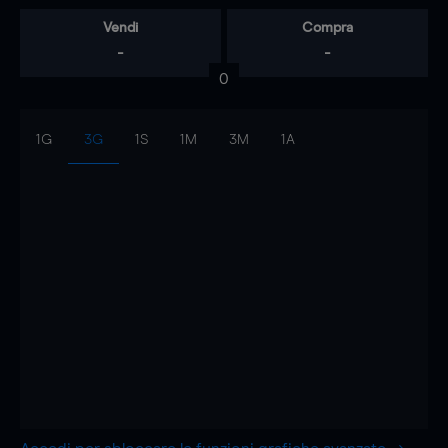
Vendi
Compra
-
-
0
1G
3G
1S
1M
3M
1A