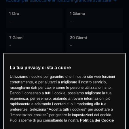
Accedi per sbloccare le funzioni grafiche avanzate
1 Ora
1 Giorno
-
-
7 Giorni
30 Giorni
-
-
La tua privacy ci sta a cuore
0
% dei clienti hanno posizioni
su
Utilizziamo i cookie per garantire che il nostro sito web funzioni
questo prodotto
correttamente, e per aiutarci a migliorare il nostro servizio,
raccogliamo dati per capire come le persone utilizzano il sito.
Dando il consenso a tutti i cookie, possiamo migliorare la tua
Fai trading
esperienza, per esempio, aiutando a trovare informazioni più
rapidamente e adattando i contenuti o il marketing alle tue
preferenze. Seleziona "Accetta tutti i cookies" per accettare o
"Impostazioni cookies" per gestire le impostazioni dei cookie.
Puoi saperne di più consultando la nostra
Politica dei Cookie