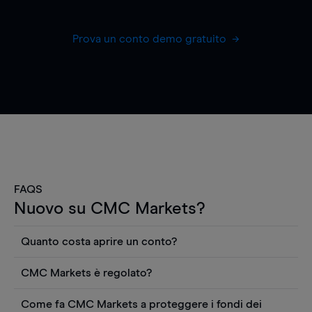
Prova un conto demo gratuito
FAQS
Nuovo su CMC Markets?
Quanto costa aprire un conto?
Non ci sono costi per aprire un conto CFD reale.
CMC Markets è regolato?
Puoi anche visualizzare gratuitamente i prezzi e
CMC Markets Germany GmbH è un broker
utilizzare strumenti come grafici, notizie Reuters
Come fa CMC Markets a proteggere i fondi dei