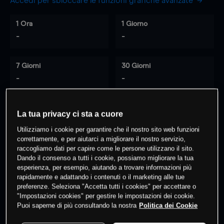
Accedi per sbloccare le funzioni grafiche avanzate
1 Ora
1 Giorno
-
-
7 Giorni
30 Giorni
-
-
La tua privacy ci sta a cuore
0
% dei clienti hanno posizioni
su
Utilizziamo i cookie per garantire che il nostro sito web funzioni
questo prodotto
correttamente, e per aiutarci a migliorare il nostro servizio,
raccogliamo dati per capire come le persone utilizzano il sito.
Dando il consenso a tutti i cookie, possiamo migliorare la tua
esperienza, per esempio, aiutando a trovare informazioni più
Fai trading
rapidamente e adattando i contenuti o il marketing alle tue
preferenze. Seleziona "Accetta tutti i cookies" per accettare o
"Impostazioni cookies" per gestire le impostazioni dei cookie.
Puoi saperne di più consultando la nostra
Politica dei Cookie