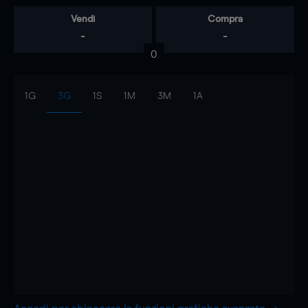
Vendi
Compra
-
-
0
1G
3G
1S
1M
3M
1A