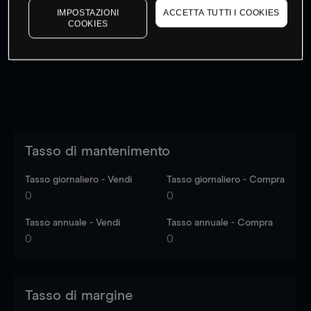
IMPOSTAZIONI
ACCETTA TUTTI I COOKIES
I prezzi sono solo indicativi.
Accedi
per vedere gli ultimi
COOKIES
dati di mercato
Log in
to see latest market data
Tasso di mantenimento
Tasso giornaliero - Vendi
Tasso giornaliero - Compra
0
0
Tasso annuale - Vendi
Tasso annuale - Compra
0
0
Tasso di margine