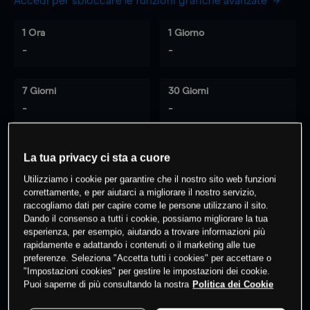
Accedi per sbloccare le funzioni grafiche avanzate
1 Ora
1 Giorno
-
-
7 Giorni
30 Giorni
-
-
La tua privacy ci sta a cuore
0
% dei clienti hanno posizioni
su
Utilizziamo i cookie per garantire che il nostro sito web funzioni
questo prodotto
correttamente, e per aiutarci a migliorare il nostro servizio,
raccogliamo dati per capire come le persone utilizzano il sito.
Dando il consenso a tutti i cookie, possiamo migliorare la tua
esperienza, per esempio, aiutando a trovare informazioni più
Fai trading
rapidamente e adattando i contenuti o il marketing alle tue
preferenze. Seleziona "Accetta tutti i cookies" per accettare o
"Impostazioni cookies" per gestire le impostazioni dei cookie.
Puoi saperne di più consultando la nostra
Politica dei Cookie