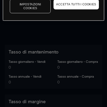
IMPOSTAZIONI
ACCETTA TUTTI I COOKIES
I prezzi sono solo indicativi.
Accedi
per vedere gli ultimi
COOKIES
dati di mercato
Log in
to see latest market data
Tasso di mantenimento
Tasso giornaliero - Vendi
Tasso giornaliero - Compra
0
0
Tasso annuale - Vendi
Tasso annuale - Compra
0
0
Tasso di margine