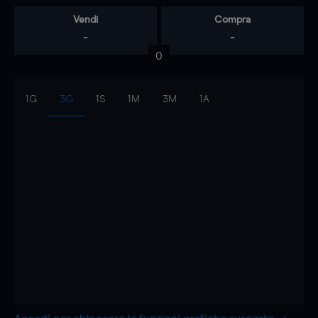
Vendi
Compra
-
-
0
1G
3G
1S
1M
3M
1A