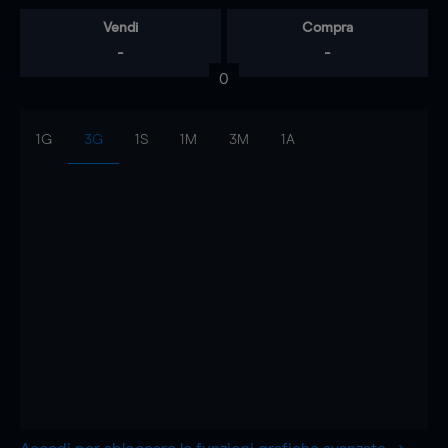
Vendi
Compra
-
-
0
1G
3G
1S
1M
3M
1A