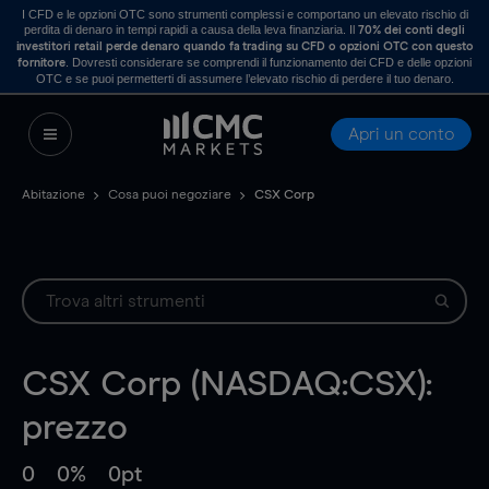
I CFD e le opzioni OTC sono strumenti complessi e comportano un elevato rischio di
perdita di denaro in tempi rapidi a causa della leva finanziaria. Il
70% dei conti degli
investitori retail perde denaro quando fa trading su CFD o opzioni OTC con questo
. Dovresti considerare se comprendi il funzionamento dei CFD e delle opzioni
fornitore
OTC e se puoi permetterti di assumere l’elevato rischio di perdere il tuo denaro.
Apri un conto
Abitazione
Cosa puoi negoziare
CSX Corp
CSX Corp (NASDAQ:CSX):
prezzo
0
0%
0pt