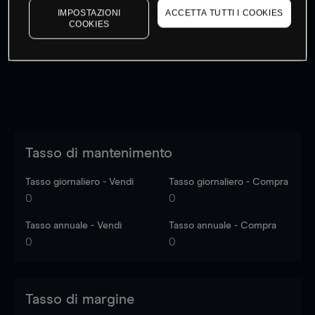
IMPOSTAZIONI
ACCETTA TUTTI I COOKIES
I prezzi sono solo indicativi.
Accedi
per vedere gli ultimi
COOKIES
dati di mercato
Log in
to see latest market data
Tasso di mantenimento
Tasso giornaliero - Vendi
Tasso giornaliero - Compra
0
0
Tasso annuale - Vendi
Tasso annuale - Compra
0
0
Tasso di margine