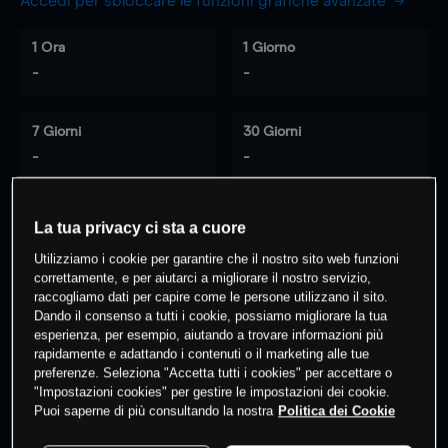
Accedi per sbloccare le funzioni grafiche avanzate
1 Ora
1 Giorno
-
-
7 Giorni
30 Giorni
-
-
La tua privacy ci sta a cuore
0
% dei clienti hanno posizioni
su
Utilizziamo i cookie per garantire che il nostro sito web funzioni
questo prodotto
correttamente, e per aiutarci a migliorare il nostro servizio,
raccogliamo dati per capire come le persone utilizzano il sito.
Dando il consenso a tutti i cookie, possiamo migliorare la tua
esperienza, per esempio, aiutando a trovare informazioni più
Fai trading
rapidamente e adattando i contenuti o il marketing alle tue
preferenze. Seleziona "Accetta tutti i cookies" per accettare o
"Impostazioni cookies" per gestire le impostazioni dei cookie.
Puoi saperne di più consultando la nostra
Politica dei Cookie