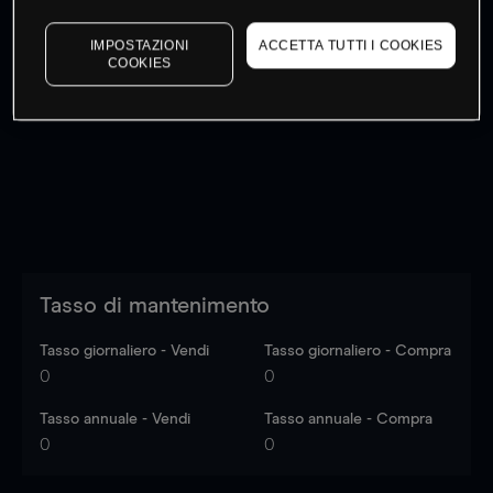
IMPOSTAZIONI
ACCETTA TUTTI I COOKIES
COOKIES
I prezzi sono solo indicativi.
Accedi
per vedere gli ultimi
dati di mercato
Log in
to see latest market data
Tasso di mantenimento
Tasso giornaliero - Vendi
Tasso giornaliero - Compra
0
0
Tasso annuale - Vendi
Tasso annuale - Compra
0
0