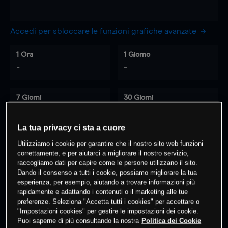
Accedi per sbloccare le funzioni grafiche avanzate
1 Ora
1 Giorno
-
-
7 Giorni
30 Giorni
-
-
La tua privacy ci sta a cuore
Utilizziamo i cookie per garantire che il nostro sito web funzioni
0
% dei clienti hanno posizioni
su
correttamente, e per aiutarci a migliorare il nostro servizio,
raccogliamo dati per capire come le persone utilizzano il sito.
questo prodotto
Dando il consenso a tutti i cookie, possiamo migliorare la tua
esperienza, per esempio, aiutando a trovare informazioni più
rapidamente e adattando i contenuti o il marketing alle tue
Fai trading
preferenze. Seleziona "Accetta tutti i cookies" per accettare o
"Impostazioni cookies" per gestire le impostazioni dei cookie.
Puoi saperne di più consultando la nostra
Politica dei Cookie