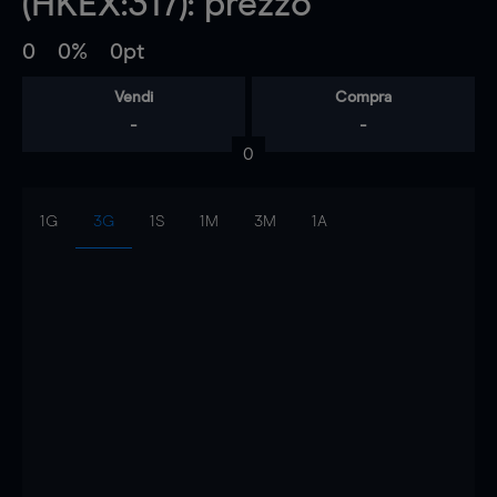
(HKEX:317): prezzo
0
0%
0pt
Vendi
Compra
-
-
0
1G
3G
1S
1M
3M
1A