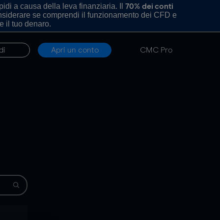
di a causa della leva finanziaria. Il
70% dei conti
onsiderare se comprendi il funzionamento dei CFD e
e il tuo denaro.
di
Apri un conto
CMC Pro