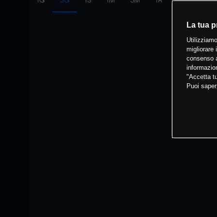
1G
3G
1S
1M
3M
1A
Intervallo:
10
La tua p
Utilizziamo
migliorare 
consenso a
informazion
"Accetta tu
Puoi saper