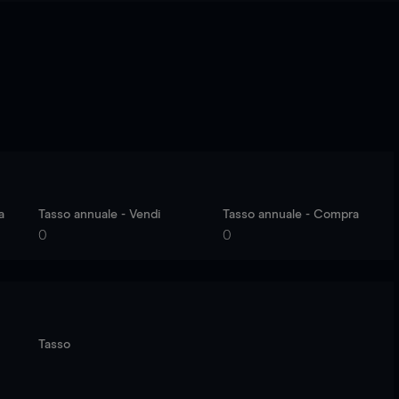
a
Tasso annuale - Vendi
Tasso annuale - Compra
0
0
Tasso