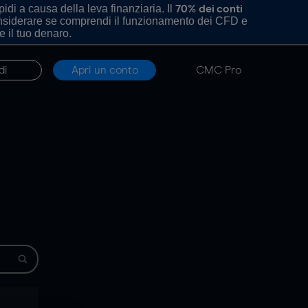
di a causa della leva finanziaria. Il
70% dei conti
onsiderare se comprendi il funzionamento dei CFD e
e il tuo denaro.
di
Apri un conto
CMC Pro