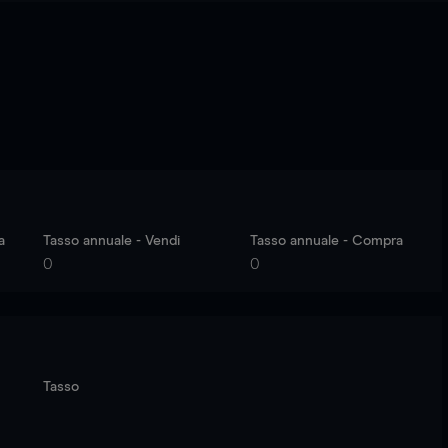
a
Tasso annuale - Vendi
Tasso annuale - Compra
0
0
Tasso