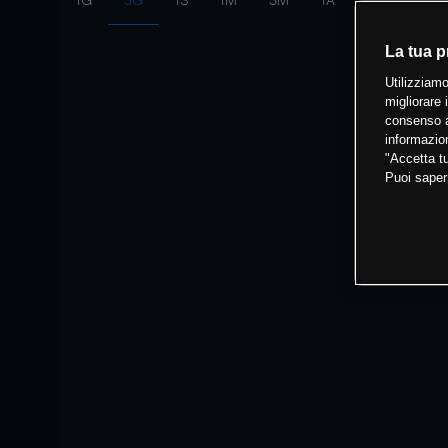
1G
3G
1S
1M
3M
1A
Intervallo:
10
La tua p
Utilizziamo
migliorare 
consenso a
informazion
"Accetta tu
Puoi saper